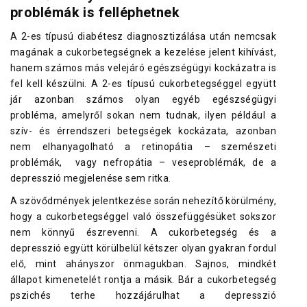
problémák is felléphetnek
A 2-es típusú diabétesz diagnosztizálása után nemcsak
magának a cukorbetegségnek a kezelése jelent kihívást,
hanem számos más velejáró egészségügyi kockázatra is
fel kell készülni. A 2-es típusú cukorbetegséggel együtt
jár azonban számos olyan egyéb egészségügyi
probléma, amelyről sokan nem tudnak, ilyen például a
szív- és érrendszeri betegségek kockázata, azonban
nem elhanyagolható a retinopátia – szemészeti
problémák, vagy nefropátia – veseproblémák, de a
depresszió megjelenése sem ritka.
A szövődmények jelentkezése során nehezítő körülmény,
hogy a cukorbetegséggel való összefüggésüket sokszor
nem könnyű észrevenni. A cukorbetegség és a
depresszió együtt körülbelül kétszer olyan gyakran fordul
elő, mint ahányszor önmagukban. Sajnos, mindkét
állapot kimenetelét rontja a másik. Bár a cukorbetegség
pszichés terhe hozzájárulhat a depresszió