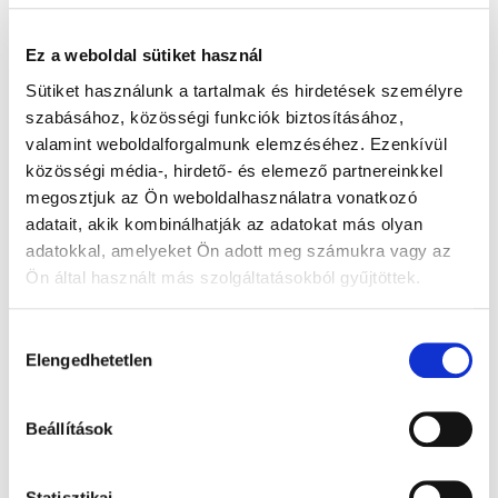
Gyógyhír Magazin
Ez a weboldal sütiket használ
ÉTKEZÉS
CUKORBETEGSÉG
Sütiket használunk a tartalmak és hirdetések személyre
DEPRESSZIÓ
TÁPLÁLKOZÁS
GYULLADÁS
szabásához, közösségi funkciók biztosításához,
valamint weboldalforgalmunk elemzéséhez. Ezenkívül
ÉLETMÓD
ALVÁSZAVAR
CUKORBETEGSÉG
közösségi média-, hirdető- és elemező partnereinkkel
PREVENCIÓ
TESTSÚLY
megosztjuk az Ön weboldalhasználatra vonatkozó
adatait, akik kombinálhatják az adatokat más olyan
adatokkal, amelyeket Ön adott meg számukra vagy az
Ön által használt más szolgáltatásokból gyűjtöttek.
Hozzájárulás
Elengedhetetlen
kiválasztása
Beállítások
Cikkajánló
Statisztikai