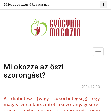
2026. augusztus 09., vasárnap
Toggle
navigat
Mi okozza az őszi
szorongást?
2024.12.03
A diabétesz (vagy cukorbetegség) egy
magas vércukorszintet okozó anyagcsere-
zavar, mely során a szervezet nem