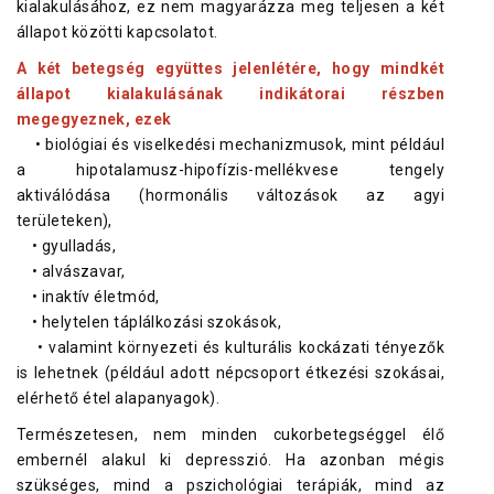
kialakulásához, ez nem magyarázza meg teljesen a két
állapot közötti kapcsolatot.
A két betegség együttes jelenlétére, hogy mindkét
állapot kialakulásának indikátorai részben
megegyeznek, ezek
• biológiai és viselkedési mechanizmusok, mint például
a hipotalamusz-hipofízis-mellékvese tengely
aktiválódása (hormonális változások az agyi
területeken),
• gyulladás,
• alvászavar,
• inaktív életmód,
• helytelen táplálkozási szokások,
• valamint környezeti és kulturális kockázati tényezők
is lehetnek (például adott népcsoport étkezési szokásai,
elérhető étel alapanyagok).
Természetesen, nem minden cukorbetegséggel élő
embernél alakul ki depresszió. Ha azonban mégis
szükséges, mind a pszichológiai terápiák, mind az