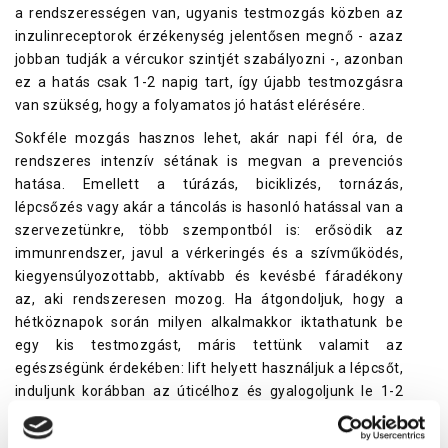
a rendszerességen van, ugyanis testmozgás közben az
inzulinreceptorok érzékenység jelentősen megnő - azaz
jobban tudják a vércukor szintjét szabályozni -, azonban
ez a hatás csak 1-2 napig tart, így újabb testmozgásra
van szükség, hogy a folyamatos jó hatást elérésére.
Sokféle mozgás hasznos lehet, akár napi fél óra, de
rendszeres intenzív sétának is megvan a prevenciós
hatása. Emellett a túrázás, biciklizés, tornázás,
lépcsőzés vagy akár a táncolás is hasonló hatással van a
szervezetünkre, több szempontból is: erősödik az
immunrendszer, javul a vérkeringés és a szívműködés,
kiegyensúlyozottabb, aktívabb és kevésbé fáradékony
az, aki rendszeresen mozog. Ha átgondoljuk, hogy a
hétköznapok során milyen alkalmakkor iktathatunk be
egy kis testmozgást, máris tettünk valamit az
egészségünk érdekében: lift helyett használjuk a lépcsőt,
induljunk korábban az úticélhoz és gyalogoljunk le 1-2
megállót. Ez a hozzáállás nem kizárólag a cukorbetegség
megelőzésében segíthet!