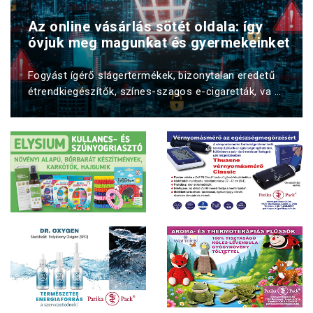
Az online vásárlás sötét oldala: így
óvjuk meg magunkat és gyermekeinket
Fogyást ígérő slágertermékek, bizonytalan eredetű
étrendkiegészítők, színes-szagos e-cigaretták, va ...