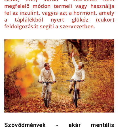
megfelelő módon termeli vagy használja
fel az inzulint, vagyis azt a hormont, amely
a táplálékból nyert glükóz (cukor)
feldolgozását segíti a szervezetben.
Szövődmények - akár mentális