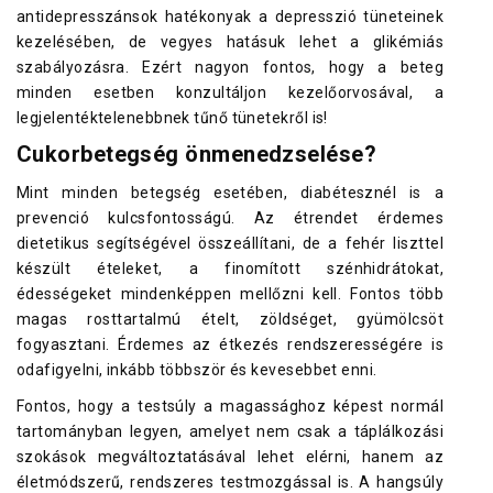
antidepresszánsok hatékonyak a depresszió tüneteinek
kezelésében, de vegyes hatásuk lehet a glikémiás
szabályozásra. Ezért nagyon fontos, hogy a beteg
minden esetben konzultáljon kezelőorvosával, a
legjelentéktelenebbnek tűnő tünetekről is!
Cukorbetegség önmenedzselése?
Mint minden betegség esetében, diabétesznél is a
prevenció kulcsfontosságú. Az étrendet érdemes
dietetikus segítségével összeállítani, de a fehér liszttel
készült ételeket, a finomított szénhidrátokat,
édességeket mindenképpen mellőzni kell. Fontos több
magas rosttartalmú ételt, zöldséget, gyümölcsöt
fogyasztani. Érdemes az étkezés rendszerességére is
odafigyelni, inkább többször és kevesebbet enni.
Fontos, hogy a testsúly a magassághoz képest normál
tartományban legyen, amelyet nem csak a táplálkozási
szokások megváltoztatásával lehet elérni, hanem az
életmódszerű, rendszeres testmozgással is. A hangsúly