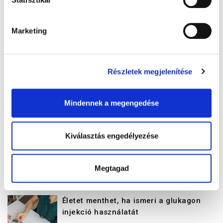
Veszélyes a hőség a túlsúlyosokra,
inzulinrezisztensekre
Marketing
Gyógyhír Magazin
Részletek megjelenítése
Reggeli magas vércukor: hajnali
jelenség vagy esti hatás?
Mindennek a megengedése
Gyógyhír Magazin
Kiválasztás engedélyezése
Cukorbetegség: rejtett kockázat,
komoly következmények
Megtagad
Gyógyhír Magazin
Életet menthet, ha ismeri a glukagon
injekció használatát