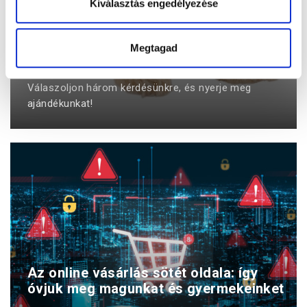
Kiválasztás engedélyezése
Megtagad
Gyógyhír kvíz
Válaszoljon három kérdésünkre, és nyerje meg
ajándékunkat!
Az online vásárlás sötét oldala: így
óvjuk meg magunkat és gyermekeinket