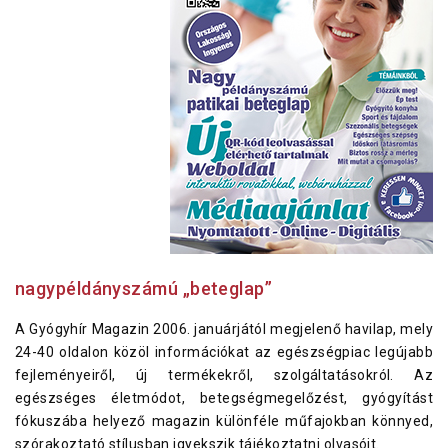
nagypéldányszámú „beteglap”
A Gyógyhír Magazin 2006. januárjától megjelenő havilap, mely
24-40 oldalon közöl információkat az egészségpiac legújabb
fejleményeiről, új termékekről, szolgáltatásokról. Az
egészséges életmódot, betegségmegelőzést, gyógyítást
fókuszába helyező magazin különféle műfajokban könnyed,
szórakoztató stílusban igyekszik tájékoztatni olvasóit.