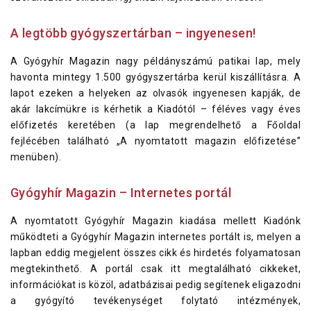
A legtöbb gyógyszertárban – ingyenesen!
A Gyógyhír Magazin nagy példányszámú patikai lap, mely
havonta mintegy 1.500 gyógyszertárba kerül kiszállításra. A
lapot ezeken a helyeken az olvasók ingyenesen kapják, de
akár lakcímükre is kérhetik a Kiadótól – féléves vagy éves
előfizetés keretében (a lap megrendelhető a Főoldal
fejlécében található „A nyomtatott magazin előfizetése”
menüben).
Gyógyhír Magazin – Internetes portál
A nyomtatott Gyógyhír Magazin kiadása mellett Kiadónk
működteti a Gyógyhír Magazin internetes portált is, melyen a
lapban eddig megjelent összes cikk és hirdetés folyamatosan
megtekinthető. A portál csak itt megtalálható cikkeket,
információkat is közöl, adatbázisai pedig segítenek eligazodni
a gyógyító tevékenységet folytató intézmények,