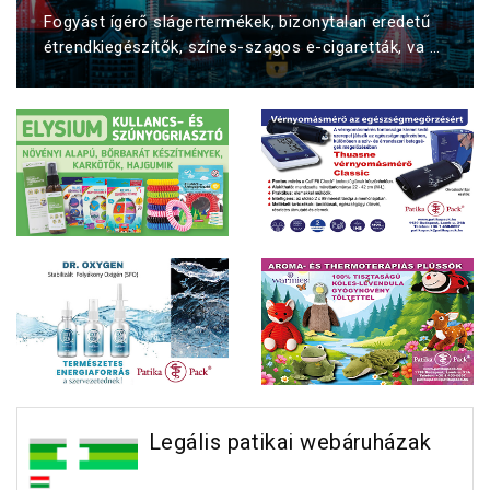
Fogyást ígérő slágertermékek, bizonytalan eredetű
étrendkiegészítők, színes-szagos e-cigaretták, va ...
Legális patikai webáruházak