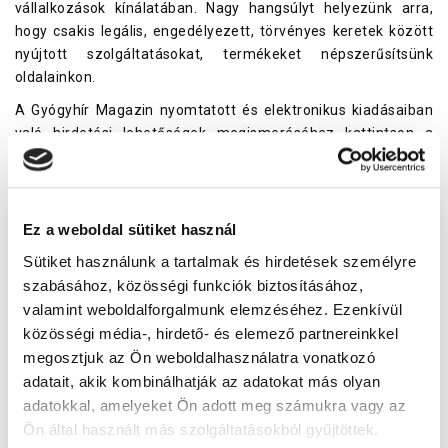
vállalkozások kínálatában. Nagy hangsúlyt helyezünk arra,
hogy csakis legális, engedélyezett, törvényes keretek között
nyújtott szolgáltatásokat, termékeket népszerűsítsünk
oldalainkon.
A Gyógyhír Magazin nyomtatott és elektronikus kiadásaiban
való hirdetési lehetőségek megismeréséhez kattintson a
„
Médiumajánlat
”-ra!
Ha kapcsolatba kíván lépni a Kiadóval, kattintson a fejlécben a
„
Kapcsolat
” menüre!
Ez a weboldal sütiket használ
Sütiket használunk a tartalmak és hirdetések személyre
szabásához, közösségi funkciók biztosításához,
valamint weboldalforgalmunk elemzéséhez. Ezenkívül
közösségi média-, hirdető- és elemező partnereinkkel
megosztjuk az Ön weboldalhasználatra vonatkozó
adatait, akik kombinálhatják az adatokat más olyan
adatokkal, amelyeket Ön adott meg számukra vagy az
Ön által használt más szolgáltatásokból gyűjtöttek.