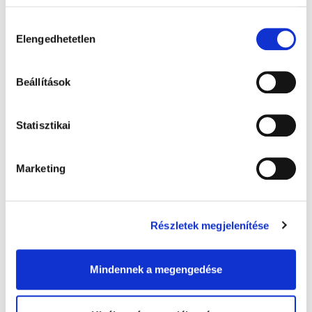
Hozzájárulás
Megjelent a
Elengedhetetlen
kiválasztása
GYÓGYHÍR MAGAZIN
júliusi száma
Beállítások
Patikákban ingyenes.
Kérje gyógyszerészétől!
Statisztikai
Marketing
Részletek megjelenítése
Mindennek a megengedése