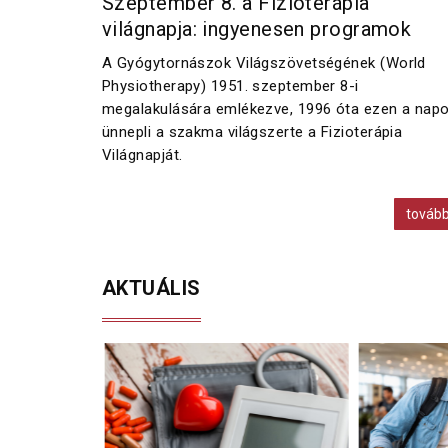
Szeptember 8. a Fizioterápia
világnapja: ingyenesen programok
A Gyógytornászok Világszövetségének (World
Physiotherapy) 1951. szeptember 8-i
megalakulására emlékezve, 1996 óta ezen a nap
ünnepli a szakma világszerte a Fizioterápia
Világnapját.
továb
AKTUÁLIS