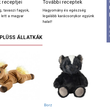
 receptjei
További receptek
, tavaszi fagyok,
Hagyomány és egészség:
 lett a magyar
legalább karácsonykor együnk
halat!
 PLÜSS ÁLLATKÁK
Borz
Kat