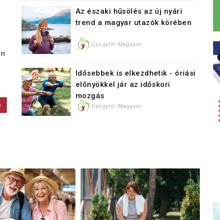
Az északi hűsölés az új nyári
trend a magyar utazók körében
Gyógyhír Magazin
on
Idősebbek is elkezdhetik - óriási
előnyökkel jár az időskori
mozgás
b
Gyógyhír Magazin