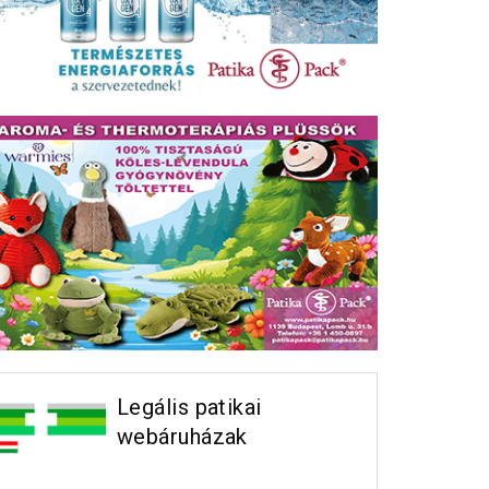
rmekkori reflux: mikor
Hogyan válasszunk a nyári
kséges a kivizsgálás?
sportoláshoz napszemüveget?
Legális patikai
webáruházak