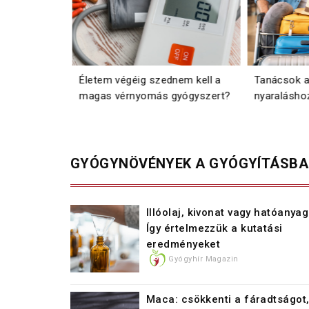
tot is
Életem végéig szednem kell a
Tanácsok a
rás
magas vérnyomás gyógyszert?
nyaralásho
GYÓGYNÖVÉNYEK A GYÓGYÍTÁSB
Illóolaj, kivonat vagy hatóanya
Így értelmezzük a kutatási
eredményeket
Gyógyhír Magazin
Maca: csökkenti a fáradtságot