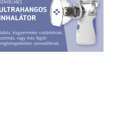
ica
Kroki