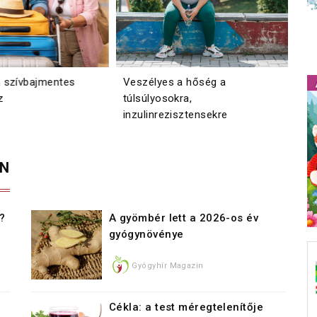
 szívbajmentes
Veszélyes a hőség a
Gye
z
túlsúlyosokra,
szü
inzulinrezisztensekre
AN
g?
A gyömbér lett a 2026-os év
gyógynövénye
Gyógyhír Magazin
,
Cékla: a test méregtelenítője