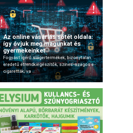
sis-M. Brigitta: A coaching
Kálid Artúr: A jó szinkronhang
mlélet sokat adhat a
hozzáadott értéke egy filmnek
sornak
Az online vásárlás sötét oldala:
így óvjuk meg magunkat és
gyermekeinket
Fogyást ígérő slágertermékek, bizonytalan
eredetű étrendkiegészítők, színes-szagos e-
cigaretták, va ...