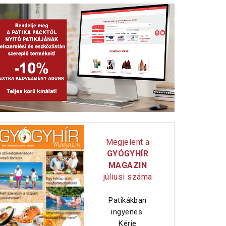
KARDIOLÓGUSOK TANÁCSAI HŐSÉ
Megjelent a
GYÓGYHÍR
MAGAZIN
júliusi száma
Patikákban
ingyenes.
Kérje