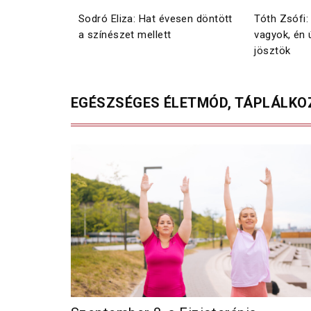
lősségem
Sodró Eliza: Hat évesen döntött
Tóth Zsófi:
ért
a színészet mellett
vagyok, én
jösztök
EGÉSZSÉGES ÉLETMÓD, TÁPLÁLKO