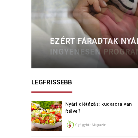
EZÉRT FÁRADTAK NY
LEGFRISSEBB
Nyári diétázás: kudarcra van
ítélve?
Gyógyhír Magazin