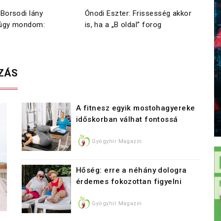
 Borsodi lány
Ónodi Eszter: Frissesség akkor
Koc
 úgy mondom:
is, ha a „B oldal” forog
sze
mű
ZÁS
A fitnesz egyik mostohagyereke
időskorban válhat fontossá
Gyógyhír Magazin
Hőség: erre a néhány dologra
érdemes fokozottan figyelni
Gyógyhír Magazin