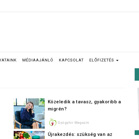
VATAINK
MÉDIAAJÁNLÓ
KAPCSOLAT
ELŐFIZETÉS
Közeledik a tavasz, gyakoribb a
migrén?
Gyógyhír Magazin
Újrakezdés: szükség van az