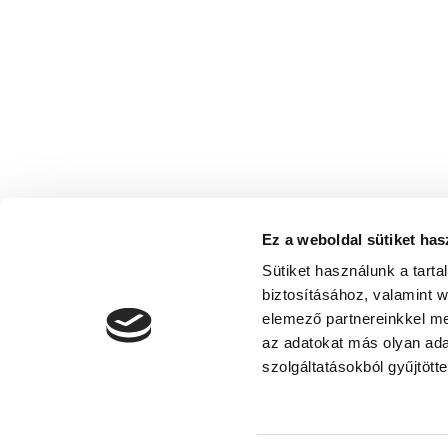
Ez a weboldal sütiket has
Sütiket használunk a tart
biztosításához, valamint 
elemező partnereinkkel me
az adatokat más olyan ad
Adatvédelmi nyilatkoza
szolgáltatásokból gyűjtötte