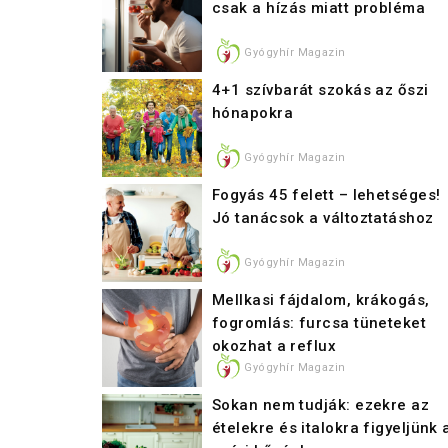
csak a hízás miatt probléma
Gyógyhír Magazin
4+1 szívbarát szokás az őszi
hónapokra
Gyógyhír Magazin
Fogyás 45 felett – lehetséges!
Jó tanácsok a változtatáshoz
Gyógyhír Magazin
Mellkasi fájdalom, krákogás,
fogromlás: furcsa tüneteket
okozhat a reflux
Gyógyhír Magazin
Sokan nem tudják: ezekre az
ételekre és italokra figyeljünk 