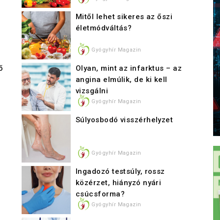
Mitől lehet sikeres az őszi
életmódváltás?
Gyógyhír Magazin
ő
Olyan, mint az infarktus – az
angina elmúlik, de ki kell
vizsgálni
Gyógyhír Magazin
Súlyosbodó visszérhelyzet
Gyógyhír Magazin
Ingadozó testsúly, rossz
közérzet, hiányzó nyári
csúcsforma?
Gyógyhír Magazin