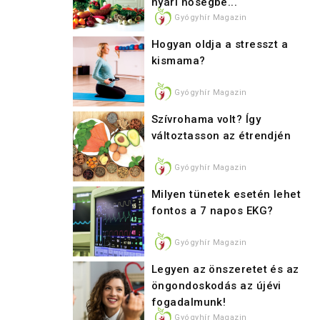
nyári hőségbe...
Gyógyhír Magazin
Hogyan oldja a stresszt a
kismama?
Gyógyhír Magazin
Szívrohama volt? Így
változtasson az étrendjén
Gyógyhír Magazin
Milyen tünetek esetén lehet
fontos a 7 napos EKG?
Gyógyhír Magazin
Legyen az önszeretet és az
öngondoskodás az újévi
fogadalmunk!
Gyógyhír Magazin