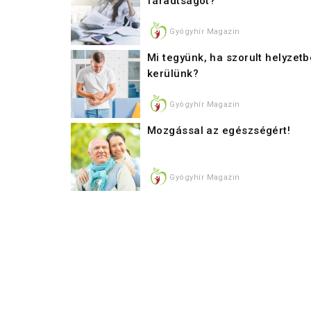
fáradtságot?
Gyógyhír Magazin
Mi tegyünk, ha szorult helyzetb
kerülünk?
Gyógyhír Magazin
Mozgással az egészségért!
Gyógyhír Magazin