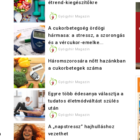
étrend-kiegészítőkre
Gyógyhír Magazin
A cukorbetegség ördögi
hármasa: a stressz, a szorongás
és a vércukor-emelke...
Gyógyhír Magazin
Háromszorosára nőtt hazánkban
a cukorbetegek száma
Gyógyhír Magazin
Egyre több édesanya választja a
tudatos életmódváltást szülés
után
Gyógyhír Magazin
A „napstressz” hajhulláshoz
a
vezethet