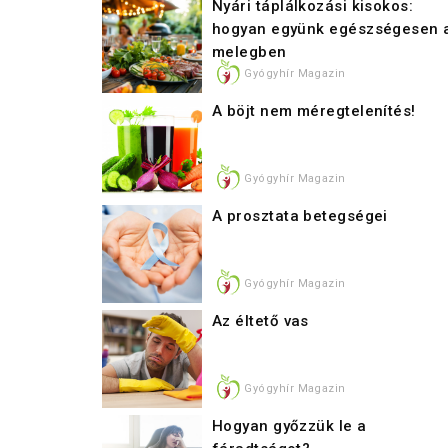
Nyári táplálkozási kisokos:
hogyan együnk egészségesen 
melegben
Gyógyhír Magazin
A böjt nem méregtelenítés!
Gyógyhír Magazin
A prosztata betegségei
Gyógyhír Magazin
Az éltető vas
Gyógyhír Magazin
Hogyan győzzük le a