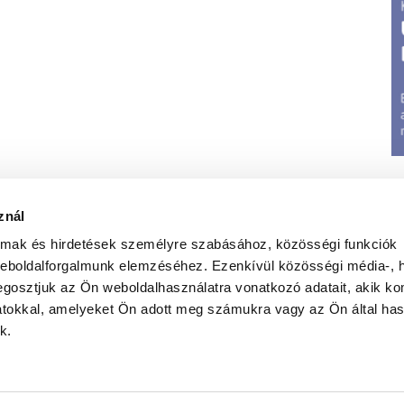
znál
almak és hirdetések személyre szabásához, közösségi funkciók
weboldalforgalmunk elemzéséhez. Ezenkívül közösségi média-, h
gosztjuk az Ön weboldalhasználatra vonatkozó adatait, akik ko
atokkal, amelyeket Ön adott meg számukra vagy az Ön által ha
t
|
Jognyilatkozat
|
Elérhetőségeink
|
Médiumajánlat
|
G
k.
Weboldal üzemletetés:
Iwebs