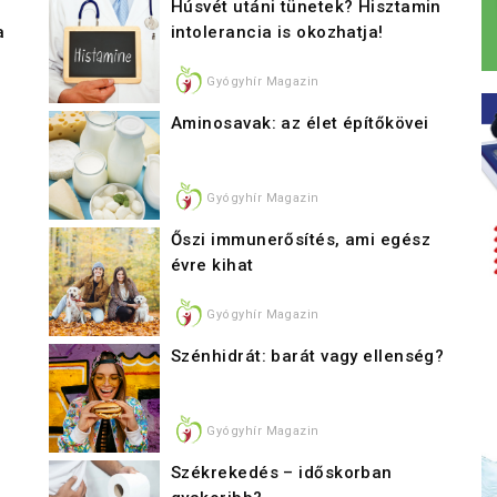
Húsvét utáni tünetek? Hisztamin
a
intolerancia is okozhatja!
Gyógyhír Magazin
Aminosavak: az élet építőkövei
Gyógyhír Magazin
Őszi immunerősítés, ami egész
évre kihat
Gyógyhír Magazin
Szénhidrát: barát vagy ellenség?
Gyógyhír Magazin
Székrekedés – időskorban