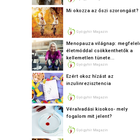
Mi okozza az őszi szorongást?
Gyógyhír Magazin
Menopauza világnap: megfelel
életmóddal csökkenthetők a
kellemetlen tünete...
Gyógyhír Magazin
Ezért okoz hízást az
inzulinrezisztencia
Gyógyhír Magazin
Véralvadási kisokos- mely
fogalom mit jelent?
Gyógyhír Magazin