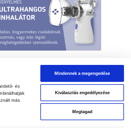
Mindennek a megengedése
irdető- és
Kiválasztás engedélyezése
mbinálhatják
sznált más
yógypedagógus állások
Megtagad