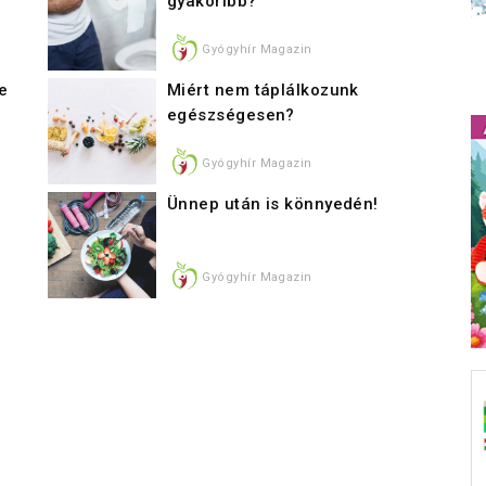
gyakoribb?
Gyógyhír Magazin
e
Miért nem táplálkozunk
egészségesen?
Gyógyhír Magazin
Ünnep után is könnyedén!
Gyógyhír Magazin