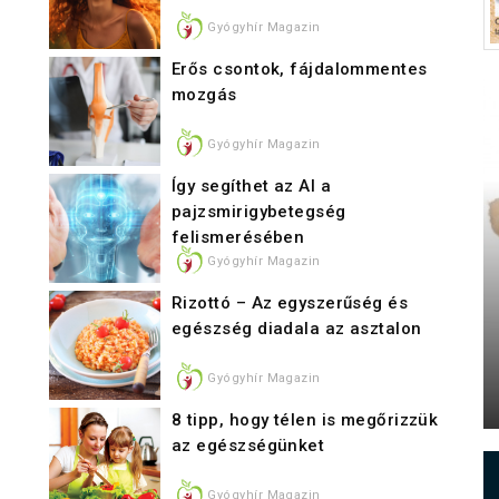
Gyógyhír Magazin
Erős csontok, fájdalommentes
mozgás
Gyógyhír Magazin
Így segíthet az AI a
pajzsmirigybetegség
felismerésében
Gyógyhír Magazin
Rizottó – Az egyszerűség és
egészség diadala az asztalon
Gyógyhír Magazin
8 tipp, hogy télen is megőrizzük
az egészségünket
Gyógyhír Magazin