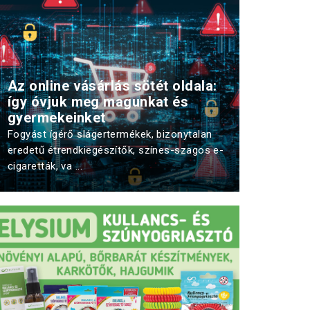
Az online vásárlás sötét oldala:
így óvjuk meg magunkat és
gyermekeinket
Fogyást ígérő slágertermékek, bizonytalan
eredetű étrendkiegészítők, színes-szagos e-
cigaretták, va ...