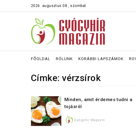
2026. augusztus 08., szombat
FŐOLDAL
RÓLUNK
KORÁBBI LAPSZÁMOK
RO
Címke: vérzsírok
Minden, amit érdemes tudni a
tojásról
Gyógyhír Magazin