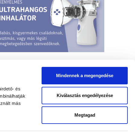
Mindennek a megengedése
irdető- és
Kiválasztás engedélyezése
mbinálhatják
sznált más
yógypedagógus állások
Megtagad