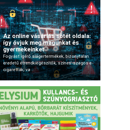
Az online vásárlás sötét oldala:
így óvjuk meg magunkat és
gyermekeinket
Fogyást ígérő slágertermékek, bizonytalan
eredetű étrendkiegészítők, színes-szagos e-
cigaretták, va ...