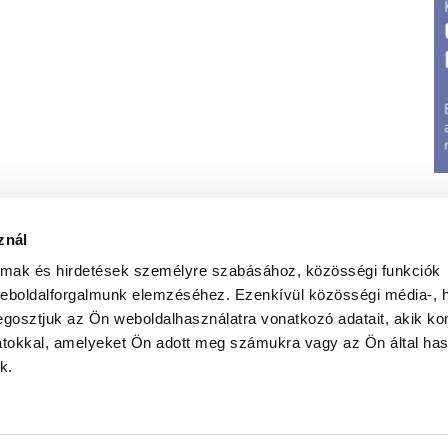
znál
almak és hirdetések személyre szabásához, közösségi funkciók
weboldalforgalmunk elemzéséhez. Ezenkívül közösségi média-, h
gosztjuk az Ön weboldalhasználatra vonatkozó adatait, akik ko
atokkal, amelyeket Ön adott meg számukra vagy az Ön által ha
t
|
Jognyilatkozat
|
Elérhetőségeink
|
Médiumajánlat
|
G
k.
Weboldal üzemletetés:
Iwebs