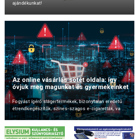
ajándékunkat!
Az online vásárlás sötét oldala: így
óvjuk meg magunkat és gyermekeinket
Fogyást ígérő slágertermékek, bizonytalan eredetű
étrendkiegészítők, színes-szagos e-cigaretták, va ...