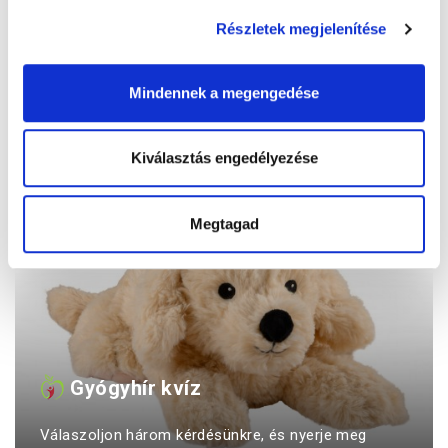
Kérje gyógyszerészétől!
Részletek megjelenítése
Mindennek a megengedése
Kiválasztás engedélyezése
Megtagad
Gyógyhír kvíz
Válaszoljon három kérdésünkre, és nyerje meg