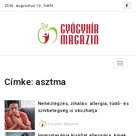
2026. augusztus 10., hétfő
Toggle
navigat
Címke: asztma
Nehézlégzés, zihálás: allergia, tüdő- és
szívbetegség is okozhatja
Gyógyhír Magazin
Immunterápia kisállat allergiára: kinek