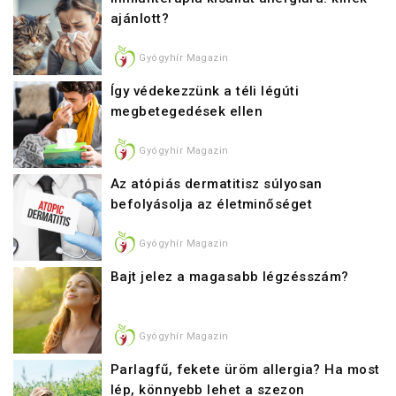
ajánlott?
Gyógyhír Magazin
Így védekezzünk a téli légúti
megbetegedések ellen
Gyógyhír Magazin
Az atópiás dermatitisz súlyosan
befolyásolja az életminőséget
Gyógyhír Magazin
Bajt jelez a magasabb légzésszám?
Gyógyhír Magazin
Parlagfű, fekete üröm allergia? Ha most
lép, könnyebb lehet a szezon