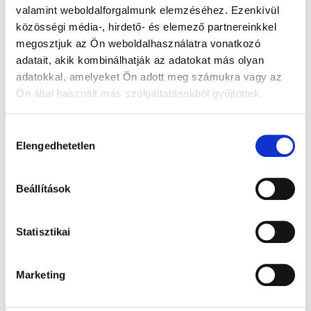
valamint weboldalforgalmunk elemzéséhez. Ezenkívül
Tüdőbeteg? Ezért jelenthet nagy kihívást
közösségi média-, hirdető- és elemező partnereinkkel
a kánikula
megosztjuk az Ön weboldalhasználatra vonatkozó
adatait, akik kombinálhatják az adatokat más olyan
Gyógyhír Magazin
adatokkal, amelyeket Ön adott meg számukra vagy az
Ön által használt más szolgáltatásokból gyűjtöttek.
Hozzájárulás
Elengedhetetlen
kiválasztása
Beállítások
Statisztikai
Megjelent a
GYÓGYHÍR MAGAZIN
Marketing
júliusi száma
Patikákban ingyenes.