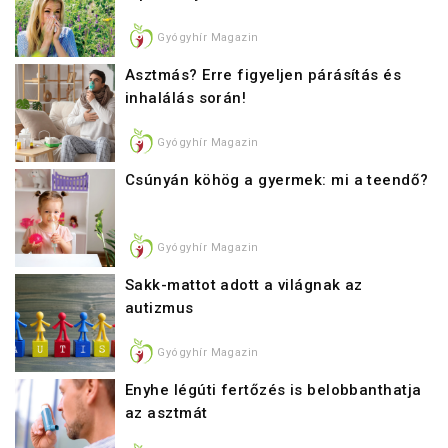
Gyógyhír Magazin
Asztmás? Erre figyeljen párásítás és
inhalálás során!
Gyógyhír Magazin
Csúnyán köhög a gyermek: mi a teendő?
Gyógyhír Magazin
Sakk-mattot adott a világnak az
autizmus
Gyógyhír Magazin
Enyhe légúti fertőzés is belobbanthatja
az asztmát