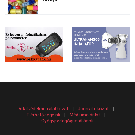
Adatvédelmi nyilatkozat
|
Jognyilatkozat
|
Elérhetőségeink
|
Médiumajánlat
|
Gyógypedagógus állások