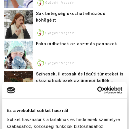
Gyógyhír Magazin
Sok betegség okozhat elhúzódó
köhögést
Gyógyhír Magazin
Fokozódhatnak az asztmás panaszok
Gyógyhír Magazin
Színesek, illatosak és légúti tüneteket is
okozhatnak ezek az ünnepi kellék...
Gyógyhír Magazin
Miért baj, ha túl gyakran használja az
Ez a weboldal sütiket használ
asztma rohamoldó szereket?
Sütiket használunk a tartalmak és hirdetések személyre
Gyógyhír Magazin
szabásához, közösségi funkciók biztosításához,