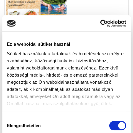
Ez a weboldal sütiket használ
Sütiket használunk a tartalmak és hirdetések személyre
szabásához, közösségi funkciók biztosításához,
valamint weboldalforgalmunk elemzéséhez. Ezenkívül
közösségi média-, hirdető- és elemező partnereinkkel
megosztjuk az Ön weboldalhasználatra vonatkozó
adatait, akik kombinálhatják az adatokat más olyan
adatokkal, amelyeket Ön adott meg számukra vagy az
Ön által használt más szolgáltatásokból gyűjtöttek.
Gyógyhír kvíz
Hozzájárulás
Válaszoljon három kérdésünkre, és nyerje meg
Elengedhetetlen
kiválasztása
ajándékunkat!