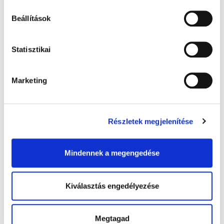
Beállítások
Statisztikai
Marketing
Az online vásárlás sötét oldala: így
Részletek megjelenítése
óvjuk meg magunkat és gyermekeinket
Fogyást ígérő slágertermékek, bizonytalan eredetű
Mindennek a megengedése
étrendkiegészítők, színes-szagos e-cigaretták, va ...
Kiválasztás engedélyezése
Megtagad