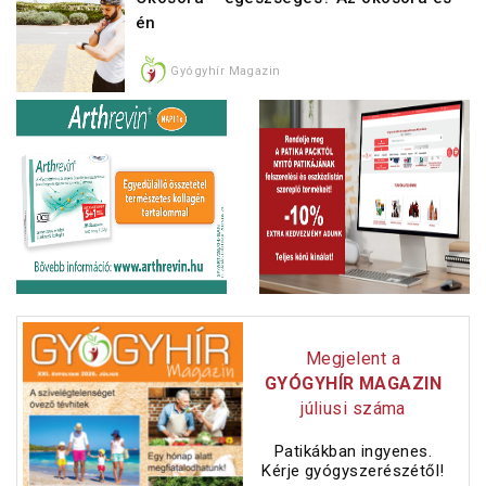
én
Gyógyhír Magazin
Megjelent a
GYÓGYHÍR MAGAZIN
júliusi száma
Patikákban ingyenes.
Kérje gyógyszerészétől!