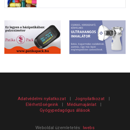
Adatvédelmi nyilatkozat
|
Jognyilatkozat
|
Elérhetőségeink
|
Médiumajánlat
|
Gyógypedagógus állások
Weboldal üzemletetés:
Iwebs