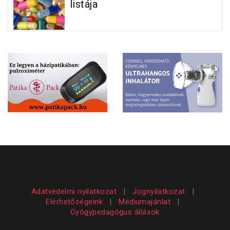
listája
Adatvédelmi nyilatkozat
|
Jognyilatkozat
|
Elérhetőségeink
|
Médiumajánlat
|
Gyógypedagógus állások