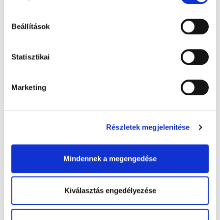
ajándékunkat!
Beállítások
Statisztikai
Marketing
Részletek megjelenítése
Az online vásárlás sötét oldala: így
óvjuk meg magunkat és gyermekeinket
Mindennek a megengedése
Fogyást ígérő slágertermékek, bizonytalan eredetű
étrendkiegészítők, színes-szagos e-cigaretták, va ...
Kiválasztás engedélyezése