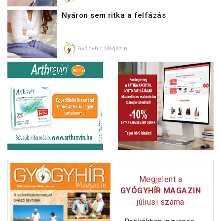
Nyáron sem ritka a felfázás
Gyógyhír Magazin
Megjelent a
GYÓGYHÍR MAGAZIN
júliusi száma