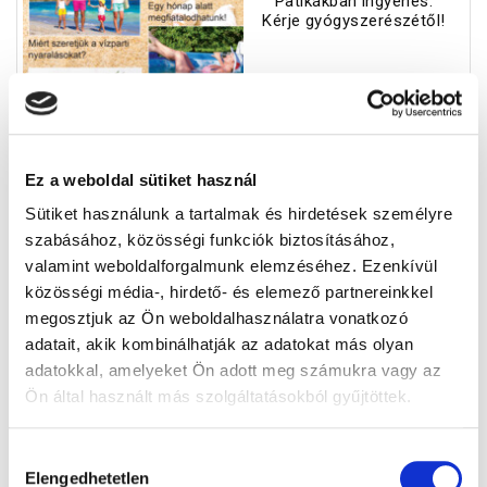
Patikákban ingyenes.
Kérje gyógyszerészétől!
Ez a weboldal sütiket használ
Sütiket használunk a tartalmak és hirdetések személyre
szabásához, közösségi funkciók biztosításához,
valamint weboldalforgalmunk elemzéséhez. Ezenkívül
közösségi média-, hirdető- és elemező partnereinkkel
megosztjuk az Ön weboldalhasználatra vonatkozó
adatait, akik kombinálhatják az adatokat más olyan
adatokkal, amelyeket Ön adott meg számukra vagy az
Ön által használt más szolgáltatásokból gyűjtöttek.
Gyógyhír kvíz
Hozzájárulás
Elengedhetetlen
kiválasztása
Válaszoljon három kérdésünkre, és nyerje meg