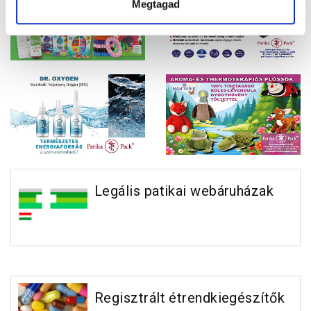
Megtagad
Legális patikai webáruházak
Regisztrált étrendkiegészítők