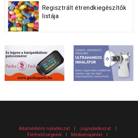
Regisztrált étrendkiegészítők
listája
Adatvédelmi nyilatkozat
|
Jognyilatkozat
|
Elérhetőségeink
|
Médiumajánlat
|