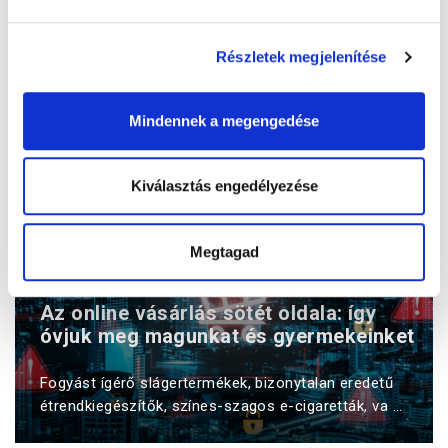
Válaszoljon három kérdésünkre, és nyerje meg
Részletek megjelenítése
ajándékunkat!
Mindennek a megengedése
Kiválasztás engedélyezése
Megtagad
Az online vásárlás sötét oldala: így
óvjuk meg magunkat és gyermekeinket
Fogyást ígérő slágertermékek, bizonytalan eredetű
étrendkiegészítők, színes-szagos e-cigaretták, va ...