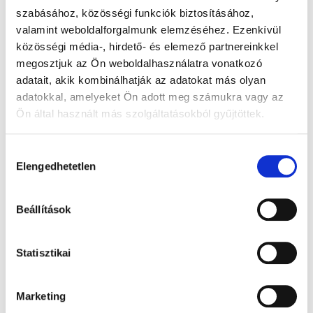
júliusi száma
szabásához, közösségi funkciók biztosításához,
valamint weboldalforgalmunk elemzéséhez. Ezenkívül
Patikákban ingyenes.
Kérje gyógyszerészétől!
közösségi média-, hirdető- és elemező partnereinkkel
megosztjuk az Ön weboldalhasználatra vonatkozó
adatait, akik kombinálhatják az adatokat más olyan
adatokkal, amelyeket Ön adott meg számukra vagy az
Ön által használt más szolgáltatásokból gyűjtöttek.
Hozzájárulás
Elengedhetetlen
kiválasztása
Beállítások
Statisztikai
Marketing
Gyógyhír kvíz