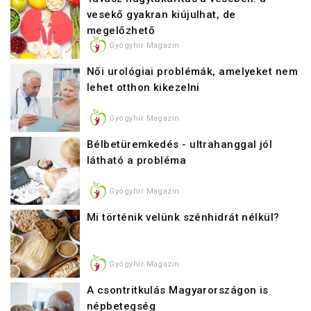
vesekő gyakran kiújulhat, de
megelőzhető
Gyógyhír Magazin
Női urológiai problémák, amelyeket nem
lehet otthon kikezelni
Gyógyhír Magazin
Bélbetüremkedés - ultrahanggal jól
látható a probléma
Gyógyhír Magazin
Mi történik velünk szénhidrát nélkül?
Gyógyhír Magazin
A csontritkulás Magyarországon is
népbetegség