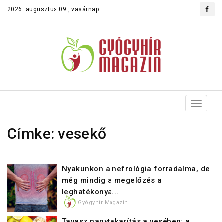
2026. augusztus 09., vasárnap
Toggle
navigat
Címke: vesekő
Nyakunkon a nefrológia forradalma, de
még mindig a megelőzés a
leghatékonya...
Gyógyhír Magazin
Tavasz nagytakarítás a vesében: a