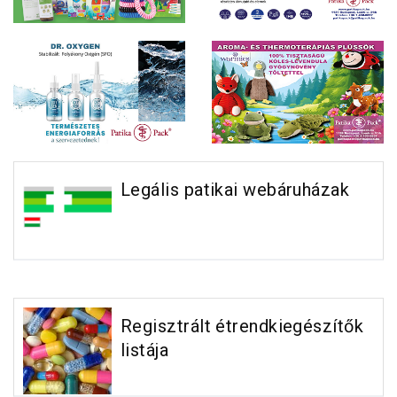
Legális patikai webáruházak
Regisztrált étrendkiegészítők
listája