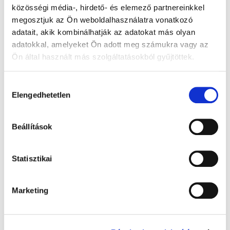
közösségi média-, hirdető- és elemező partnereinkkel
megosztjuk az Ön weboldalhasználatra vonatkozó
adatait, akik kombinálhatják az adatokat más olyan
adatokkal, amelyeket Ön adott meg számukra vagy az
Ön által használt más szolgáltatásokból gyűjtöttek.
Hozzájárulás
Elengedhetetlen
kiválasztása
Beállítások
Statisztikai
Gyógyhír kvíz
Marketing
Válaszoljon három kérdésünkre, és nyerje meg
ajándékunkat!