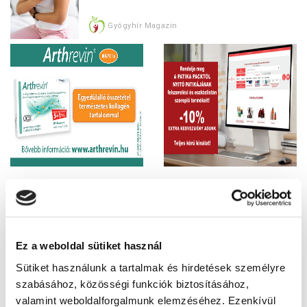
Gyógyhír Magazin
Megjelent a
GYÓGYHÍR MAGAZIN
júliusi száma
Ez a weboldal sütiket használ
Patikákban ingyenes.
Sütiket használunk a tartalmak és hirdetések személyre
Kérje gyógyszerészétől!
szabásához, közösségi funkciók biztosításához,
valamint weboldalforgalmunk elemzéséhez. Ezenkívül