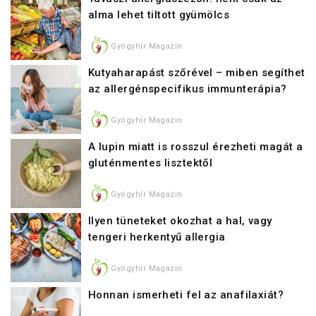
alma lehet tiltott gyümölcs
Gyógyhír Magazin
Kutyaharapást szőrével – miben segíthet
az allergénspecifikus immunterápia?
Gyógyhír Magazin
A lupin miatt is rosszul érezheti magát a
gluténmentes lisztektől
Gyógyhír Magazin
Ilyen tüneteket okozhat a hal, vagy
tengeri herkentyű allergia
Gyógyhír Magazin
Honnan ismerheti fel az anafilaxiát?