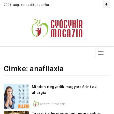
2026. augusztus 08., szombat
Toggle
navigat
Címke: anafilaxia
Minden negyedik magyart érint az
allergia
Gyógyhír Magazin
Tavaszi allergiaszezon: nem csak az