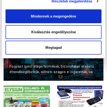
Részletek megjelenítése
Mindennek a megengedése
Kiválasztás engedélyezése
Megtagad
Az online vásárlás sötét oldala: így
óvjuk meg magunkat és gyermekeinket
Fogyást ígérő slágertermékek, bizonytalan eredetű
étrendkiegészítők, színes-szagos e-cigaretták, va ...