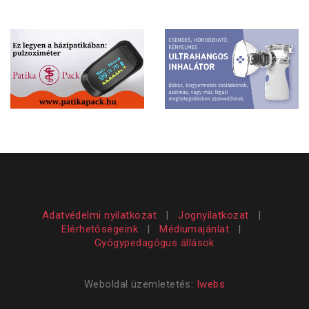
Adatvédelmi nyilatkozat
|
Jognyilatkozat
|
Elérhetőségeink
|
Médiumajánlat
|
Gyógypedagógus állások
Weboldal üzemletetés:
Iwebs