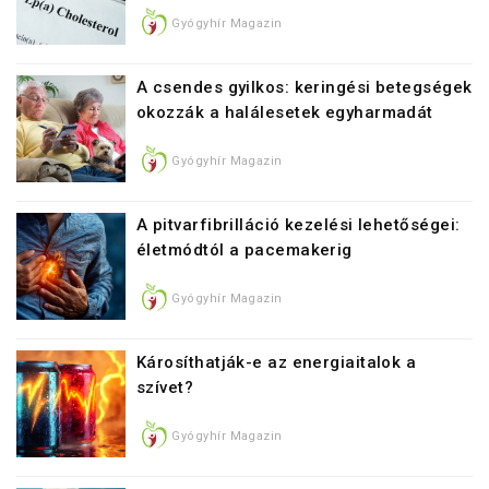
Gyógyhír Magazin
A csendes gyilkos: keringési betegségek
okozzák a halálesetek egyharmadát
Gyógyhír Magazin
A pitvarfibrilláció kezelési lehetőségei:
életmódtól a pacemakerig
Gyógyhír Magazin
Károsíthatják-e az energiaitalok a
szívet?
Gyógyhír Magazin