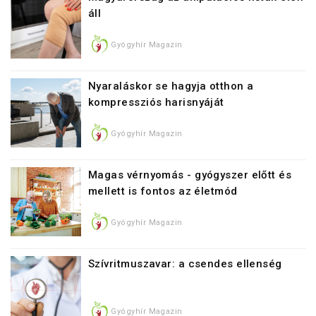
áll
Gyógyhír Magazin
Nyaraláskor se hagyja otthon a
kompressziós harisnyáját
Gyógyhír Magazin
Magas vérnyomás - gyógyszer előtt és
mellett is fontos az életmód
Gyógyhír Magazin
Szívritmuszavar: a csendes ellenség
Gyógyhír Magazin