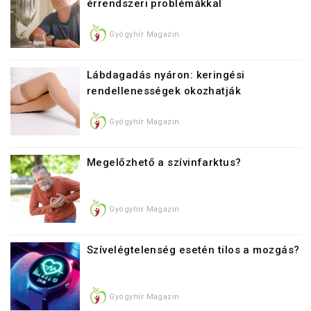
érrendszeri problémákkal
Gyógyhír Magazin
Lábdagadás nyáron: keringési
rendellenességek okozhatják
Gyógyhír Magazin
Megelőzhető a szívinfarktus?
Gyógyhír Magazin
Szívelégtelenség esetén tilos a mozgás?
Gyógyhír Magazin