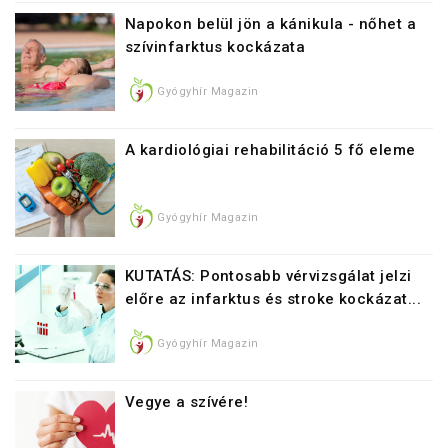
Napokon belül jön a kánikula - nőhet a
szívinfarktus kockázata
Gyógyhír Magazin
A kardiológiai rehabilitáció 5 fő eleme
Gyógyhír Magazin
KUTATÁS: Pontosabb vérvizsgálat jelzi
előre az infarktus és stroke kockázat...
Gyógyhír Magazin
Vegye a szívére!