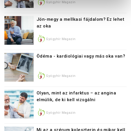
Gyógyhír Magazin
Jön-megy a mellkasi fájdalom? Ez lehet
az oka
Gyógyhír Magazin
Ödéma - kardiológiai vagy más oka van?
Gyógyhír Magazin
Olyan, mint az infarktus – az angina
elmúlik, de ki kell vizsgálni
Gyógyhír Magazin
Mi az a szérum koleszterin és mikor kell