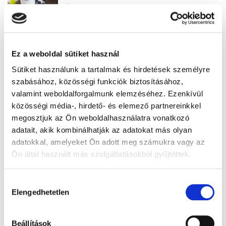
Gyógyhír Magazin
Normális, ha erősen érezzük a
szívdobogásunkat?
Ez a weboldal sütiket használ
Sütiket használunk a tartalmak és hirdetések személyre
Gyógyhír Magazin
szabásához, közösségi funkciók biztosításához,
valamint weboldalforgalmunk elemzéséhez. Ezenkívül
Legyen a szívügye!
közösségi média-, hirdető- és elemező partnereinkkel
megosztjuk az Ön weboldalhasználatra vonatkozó
adatait, akik kombinálhatják az adatokat más olyan
Gyógyhír Magazin
adatokkal, amelyeket Ön adott meg számukra vagy az
Ön által használt más szolgáltatásokból gyűjtöttek.
Zavar a bal szívkamra működésében
Hozzájárulás
Elengedhetetlen
kiválasztása
Gyógyhír Magazin
Beállítások