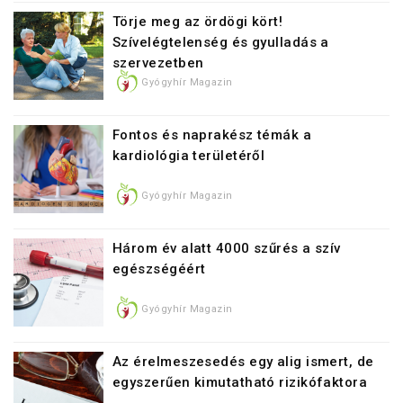
Törje meg az ördögi kört!
Szívelégtelenség és gyulladás a
szervezetben
Gyógyhír Magazin
Fontos és naprakész témák a
kardiológia területéről
Gyógyhír Magazin
Három év alatt 4000 szűrés a szív
egészségéért
Gyógyhír Magazin
Az érelmeszesedés egy alig ismert, de
egyszerűen kimutatható rizikófaktora