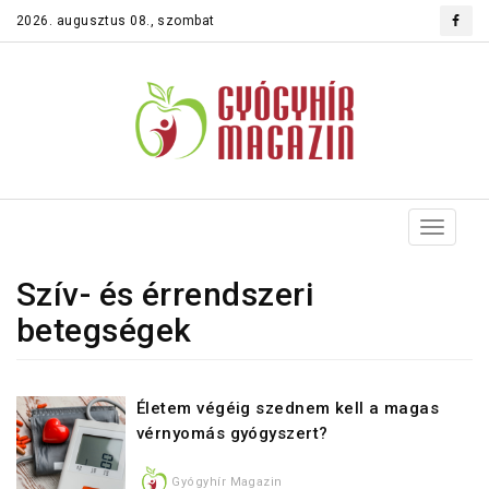
2026. augusztus 08., szombat
Toggle
navigat
Szív- és érrendszeri
betegségek
Életem végéig szednem kell a magas
vérnyomás gyógyszert?
Gyógyhír Magazin