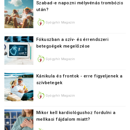
Szabad-e napozni mélyvénás trombózis
után?
Gyógyhír Magazin
Fókuszban a szív- és érrendszeri
betegségek megelőzése
Gyógyhír Magazin
Kánikula és frontok - erre figyeljenek a
szívbetegek
Gyógyhír Magazin
Mikor kell kardiológushoz fordulni a
mellkasi fájdalom miatt?