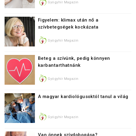
Gyógyhír Magazin
Figyelem: klimax után nő a
szívbetegségek kockázata
Gyógyhír Magazin
Beteg a szívünk, pedig könnyen
karbantarthatnánk
Gyógyhír Magazin
A magyar kardiológusoktól tanul a világ
Gyógyhír Magazin
Van önnek szívdobogása?