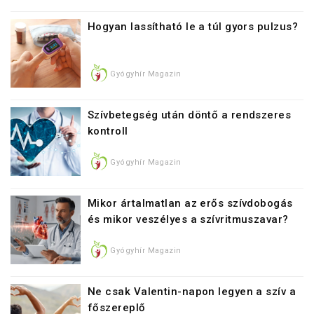
Hogyan lassítható le a túl gyors pulzus?
Gyógyhír Magazin
Szívbetegség után döntő a rendszeres
kontroll
Gyógyhír Magazin
Mikor ártalmatlan az erős szívdobogás
és mikor veszélyes a szívritmuszavar?
Gyógyhír Magazin
Ne csak Valentin-napon legyen a szív a
főszereplő