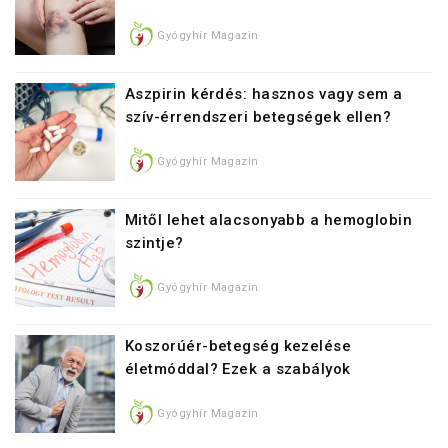
Gyógyhír Magazin
Aszpirin kérdés: hasznos vagy sem a
szív-érrendszeri betegségek ellen?
Gyógyhír Magazin
Mitől lehet alacsonyabb a hemoglobin
szintje?
Gyógyhír Magazin
Koszorúér-betegség kezelése
életmóddal? Ezek a szabályok
Gyógyhír Magazin