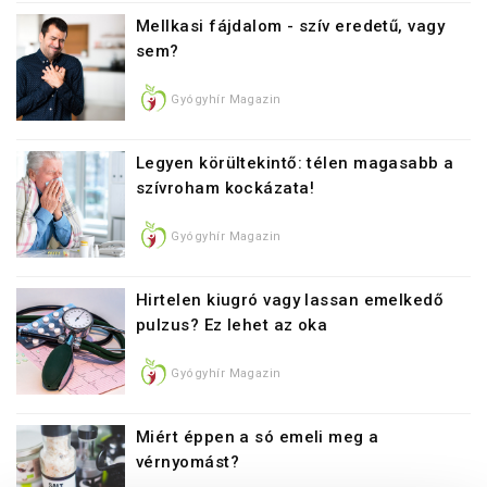
Mellkasi fájdalom - szív eredetű, vagy
sem?
Gyógyhír Magazin
Legyen körültekintő: télen magasabb a
szívroham kockázata!
Gyógyhír Magazin
Hirtelen kiugró vagy lassan emelkedő
pulzus? Ez lehet az oka
Gyógyhír Magazin
Miért éppen a só emeli meg a
vérnyomást?