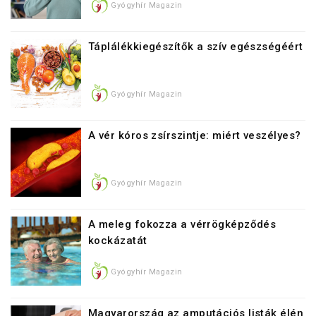
Gyógyhír Magazin
Táplálékkiegészítők a szív egészségéért
Gyógyhír Magazin
A vér kóros zsírszintje: miért veszélyes?
Gyógyhír Magazin
A meleg fokozza a vérrögképződés
kockázatát
Gyógyhír Magazin
Magyarország az amputációs listák élén