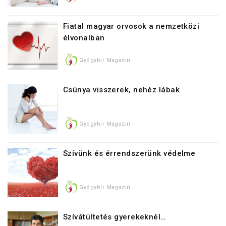
Fiatal magyar orvosok a nemzetközi
élvonalban
Gyógyhír Magazin
Csúnya visszerek, nehéz lábak
Gyógyhír Magazin
Szívünk és érrendszerünk védelme
Gyógyhír Magazin
Szívátültetés gyerekeknél…