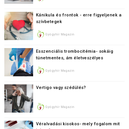
Kánikula és frontok - erre figyeljenek a
szívbetegek
Gyógyhír Magazin
Esszenciális trombocitémia- sokáig
tünetmentes, ám életveszélyes
Gyógyhír Magazin
Vertigo vagy szédülés?
Gyógyhír Magazin
Véralvadási kisokos- mely fogalom mit