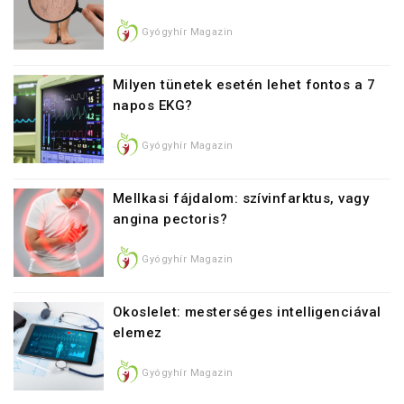
Gyógyhír Magazin
Milyen tünetek esetén lehet fontos a 7
napos EKG?
Gyógyhír Magazin
Mellkasi fájdalom: szívinfarktus, vagy
angina pectoris?
Gyógyhír Magazin
Okoslelet: mesterséges intelligenciával
elemez
Gyógyhír Magazin