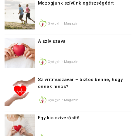
Mozogjunk szívünk egészségéért
Gyógyhír Magazin
A szív szava
Gyógyhír Magazin
Szívritmuszavar – biztos benne, hogy
önnek nincs?
Gyógyhír Magazin
Egy kis szíverősítő