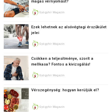
magas vérnyomást?
Gyógyhír Magazin
Ezek lehetnek az alsóvégtagi érszűkület
jelei
Gyógyhír Magazin
Csökken a teljesítménye, szorít a
mellkasa? Fontos a kivizsgálás!
Gyógyhír Magazin
Vérszegénység: hogyan kerüljük el?
Gyógyhír Magazin