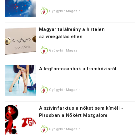
Gyógyhír Magazin
Magyar találmány a hirtelen
szívmegállás ellen
Gyógyhír Magazin
A legfontosabbak a trombózisról
Gyógyhír Magazin
A szívinfarktus a nőket sem kíméli -
Pirosban a Nőkért Mozgalom
Gyógyhír Magazin