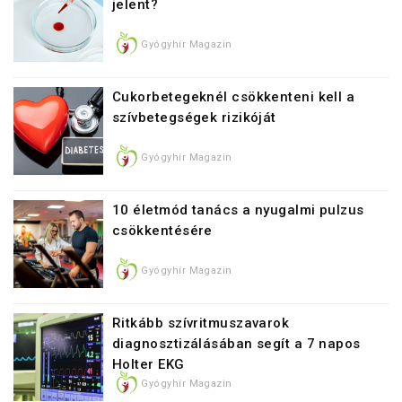
jelent?
Gyógyhír Magazin
Cukorbetegeknél csökkenteni kell a
szívbetegségek rizikóját
Gyógyhír Magazin
10 életmód tanács a nyugalmi pulzus
csökkentésére
Gyógyhír Magazin
Ritkább szívritmuszavarok
diagnosztizálásában segít a 7 napos
Holter EKG
Gyógyhír Magazin