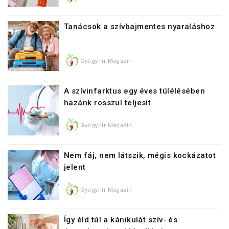
Tanácsok a szívbajmentes nyaraláshoz
Gyógyhír Magazin
A szívinfarktus egy éves túlélésében
hazánk rosszul teljesít
Gyógyhír Magazin
Nem fáj, nem látszik, mégis kockázatot
jelent
Gyógyhír Magazin
Így éld túl a kánikulát szív- és