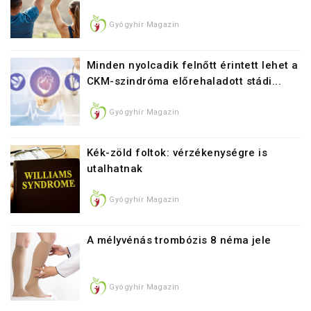
Gyógyhír Magazin
Minden nyolcadik felnőtt érintett lehet a
CKM-szindróma előrehaladott stádi...
Gyógyhír Magazin
Kék-zöld foltok: vérzékenységre is
utalhatnak
Gyógyhír Magazin
A mélyvénás trombózis 8 néma jele
Gyógyhír Magazin