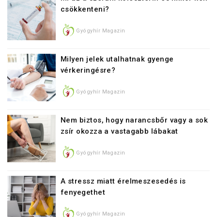
csökkenteni?
Gyógyhír Magazin
Milyen jelek utalhatnak gyenge
vérkeringésre?
Gyógyhír Magazin
Nem biztos, hogy narancsbőr vagy a sok
zsír okozza a vastagabb lábakat
Gyógyhír Magazin
A stressz miatt érelmeszesedés is
fenyegethet
Gyógyhír Magazin