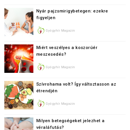
Nyár pajzsmirigybetegen: ezekre
figyeljen
Gyógyhír Magazin
Miért veszélyes a koszorúér
meszesedés?
Gyógyhír Magazin
Szívrohama volt? Így változtasson az
étrendjén
Gyógyhír Magazin
Milyen betegségeket jelezhet a
véraláfutás?