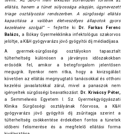
tévhit. Az SBO-n nem érkezési sorrendben történik az
ellátás, hanem a tünet súlyossága alapján, úgynevezett
triage osztályozási rendszerben. A sürgősségi ellátás
kapacitása a valóban életveszélyes állapotok gyors
kezelésére szolgál”
– fejtette ki
Dr. Farkas Ferenc
Balázs,
a Bókay Gyermekklinika infektológus szakorvos
jelöltje, a K&H gyógyvarázs jövő gyógyítói díj médiadíjasa.
A gyermek-sürgősségi osztályokon tapasztalt
túlterheltség különösen a járványos időszakokban
erősödik fel, amikor a betegforgalom jelentősen
megugrik. Ilyenkor nem ritka, hogy a kivizsgálást
követően az ellátás megnyugtató tanácsokkal és otthoni
kezelési javaslatokkal zárul, mivel a panaszok nem
igényeltek sürgősségi beavatkozást.
Dr. Krivácsy Péter,
a Semmelweis Egyetem I. Sz. Gyermekgyógyászati
Klinika Sürgősségi osztályának főorvosa, a K&H
gyógyvarázs jövő gyógyítói díj zsűritagja szerint a
túlterheltség csökkentése érdekében fontos a tünetek
időbeni felismerése és a megfelelő ellátási forma
kiválasztása.