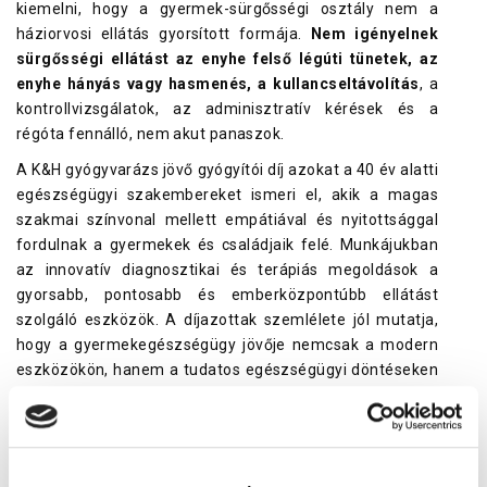
kiemelni, hogy a gyermek-sürgősségi osztály nem a
háziorvosi ellátás gyorsított formája.
Nem igényelnek
sürgősségi ellátást az enyhe felső légúti tünetek, az
enyhe hányás vagy hasmenés, a kullancseltávolítás
, a
kontrollvizsgálatok, az adminisztratív kérések és a
régóta fennálló, nem akut panaszok.
A K&H gyógyvarázs jövő gyógyítói díj azokat a 40 év alatti
egészségügyi szakembereket ismeri el, akik a magas
szakmai színvonal mellett empátiával és nyitottsággal
fordulnak a gyermekek és családjaik felé. Munkájukban
az innovatív diagnosztikai és terápiás megoldások a
gyorsabb, pontosabb és emberközpontúbb ellátást
szolgáló eszközök. A díjazottak szemlélete jól mutatja,
hogy a gyermekegészségügy jövője nemcsak a modern
eszközökön, hanem a tudatos egészségügyi döntéseken
is múlik, ezáltal például a gyermek-sürgősségi osztályok
a legsúlyosabb esetek ellátására tudnak koncentrálni.
Gyógyhír Magazin