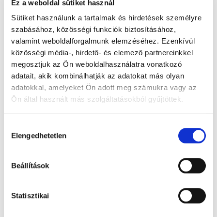
Ez a weboldal sütiket használ
GYERMEKGYÓGYÁSZAT
Sütiket használunk a tartalmak és hirdetések személyre
GYERMEKKLINIKA
SÜRGŐSSÉGI ELLÁTÁS
szabásához, közösségi funkciók biztosításához,
valamint weboldalforgalmunk elemzéséhez. Ezenkívül
K&H GYÓGYVARÁZS
KULLANCSELTÁVOLÍTÁS
közösségi média-, hirdető- és elemező partnereinkkel
megosztjuk az Ön weboldalhasználatra vonatkozó
adatait, akik kombinálhatják az adatokat más olyan
adatokkal, amelyeket Ön adott meg számukra vagy az
Ön által használt más szolgáltatásokból gyűjtöttek.
Hozzájárulás
Elengedhetetlen
kiválasztása
Cikkajánló
Beállítások
Gyermekkori reflux: mikor
Statisztikai
szükséges a kivizsgálás?