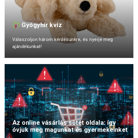
Gyógyhír kvíz
Válaszoljon három kérdésünkre, és nyerje meg
ajándékunkat!
Az online vásárlás sötét oldala: így
óvjuk meg magunkat és gyermekeinket