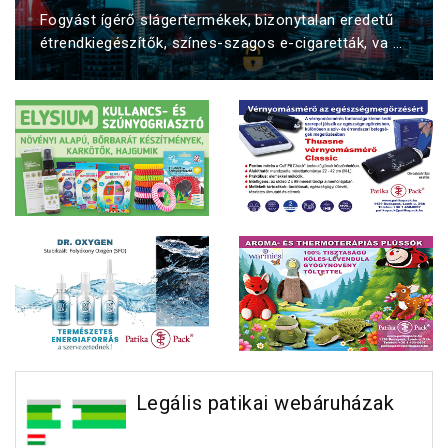
Fogyást ígérő slágertermékek, bizonytalan eredetű
étrendkiegészítők, színes-szagos e-cigaretták, va ...
Legális patikai webáruházak