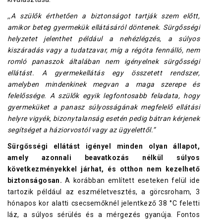
,,A szülők érthetően a biztonságot tartják szem előtt,
amikor beteg gyermekük ellátásáról döntenek. Sürgősségi
helyzetet jelenthet például a nehézlégzés, a súlyos
kiszáradás vagy a tudatzavar, míg a régóta fennálló, nem
romló panaszok általában nem igényelnek sürgősségi
ellátást. A gyermekellátás egy összetett rendszer,
amelyben mindenkinek megvan a maga szerepe és
felelőssége. A szülők egyik legfontosabb feladata, hogy
gyermeküket a panasz súlyosságának megfelelő ellátási
helyre vigyék, bizonytalanság esetén pedig bátran kérjenek
segítséget a háziorvostól vagy az ügyelettől.”
Sürgősségi ellátást igényel minden olyan állapot,
amely azonnali beavatkozás nélkül súlyos
következményekkel járhat, és otthon nem kezelhető
biztonságosan.
A korábban említett eseteken felül ide
tartozik például az eszméletvesztés, a görcsroham, 3
hónapos kor alatti csecsemőknél jelentkező 38 °C feletti
láz, a súlyos sérülés és a mérgezés gyanúja. Fontos