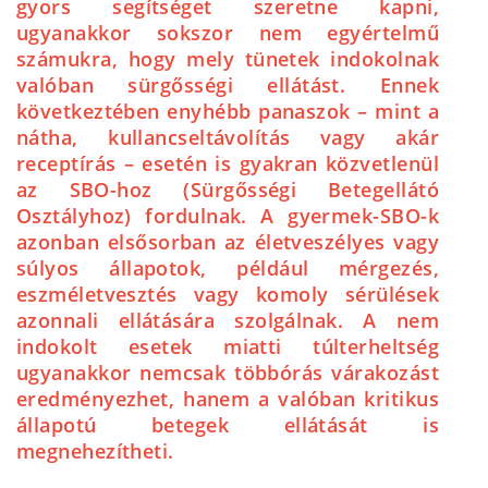
gyors segítséget szeretne kapni,
ugyanakkor sokszor nem egyértelmű
számukra, hogy mely tünetek indokolnak
valóban sürgősségi ellátást. Ennek
következtében enyhébb panaszok – mint a
nátha, kullancseltávolítás vagy akár
receptírás – esetén is gyakran közvetlenül
az SBO-hoz (Sürgősségi Betegellátó
Osztályhoz) fordulnak. A gyermek-SBO-k
azonban elsősorban az életveszélyes vagy
súlyos állapotok, például mérgezés,
eszméletvesztés vagy komoly sérülések
azonnali ellátására szolgálnak. A nem
indokolt esetek miatti túlterheltség
ugyanakkor nemcsak többórás várakozást
eredményezhet, hanem a valóban kritikus
állapotú betegek ellátását is
megnehezítheti.