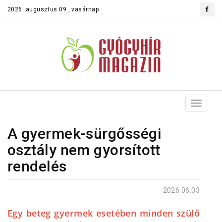
2026. augusztus 09., vasárnap
Toggle
navigat
A gyermek-sürgősségi
osztály nem gyorsított
rendelés
2026.06.03
Egy beteg gyermek esetében minden szülő