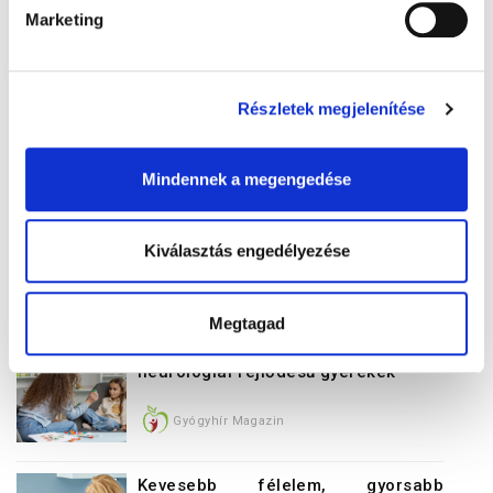
Gyógyhír Magazin
Marketing
Bevált tippek a képernyőidő
csökkentésére
Részletek megjelenítése
Gyógyhír Magazin
Mindennek a megengedése
Apák a gyermekonkológián
Kiválasztás engedélyezése
Gyógyhír Magazin
Megtagad
Minden osztályban vannak eltérő
neurológiai fejlődésű gyerekek
Gyógyhír Magazin
Kevesebb félelem, gyorsabb