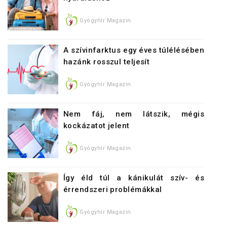
Gyógyhír Magazin
A szívinfarktus egy éves túlélésében
hazánk rosszul teljesít
Gyógyhír Magazin
Nem fáj, nem látszik, mégis
kockázatot jelent
Gyógyhír Magazin
Így éld túl a kánikulát szív- és
érrendszeri problémákkal
Gyógyhír Magazin