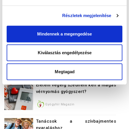
Részletek megjelenítése
Mindennek a megengedése
Kiválasztás engedélyezése
Cikkajánló
Megtagad
Életem végéig szednem kell a magas
vérnyomás gyógyszert?
Gyógyhír Magazin
Tanácsok a szívbajmentes
nyaraláshoz