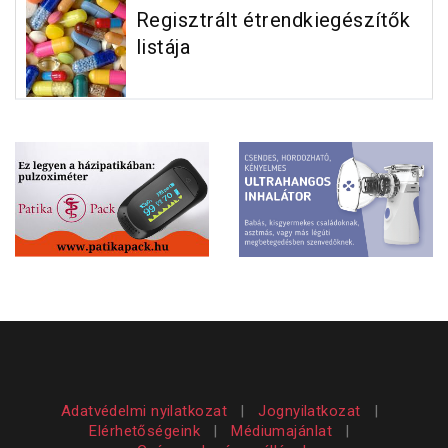
Regisztrált étrendkiegészítők
listája
Adatvédelmi nyilatkozat
|
Jognyilatkozat
|
Elérhetőségeink
|
Médiumajánlat
|