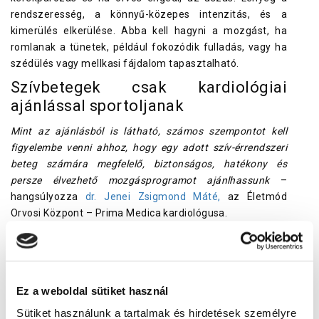
rendszeresség, a könnyű-közepes intenzitás, és a
kimerülés elkerülése. Abba kell hagyni a mozgást, ha
romlanak a tünetek, például fokozódik fulladás, vagy ha
szédülés vagy mellkasi fájdalom tapasztalható.
Szívbetegek csak kardiológiai
ajánlással sportoljanak
Mint az ajánlásból is látható, számos szempontot kell
figyelembe venni ahhoz, hogy egy adott szív-érrendszeri
beteg számára megfelelő, biztonságos, hatékony és
persze élvezhető mozgásprogramot ajánlhassunk
–
hangsúlyozza
dr. Jenei Zsigmond Máté,
az Életmód
Orvosi Központ – Prima Medica kardiológusa.
– Éppen ezért alapos kivizsgálás előzi meg az életmód-, és
ezen a belül a mozgásprogram kidolgozását
szívelégtelenséggel élőknél. Ha megvannak a kardiológiai
eredmények, akkor kardiológus, életmód orvos
Ez a weboldal sütiket használ
iránymutatása alapján mozgásterapeuta segíthet a
Sütiket használunk a tartalmak és hirdetések személyre
megfelelő intenzitást, időtartamot, mozgásformát