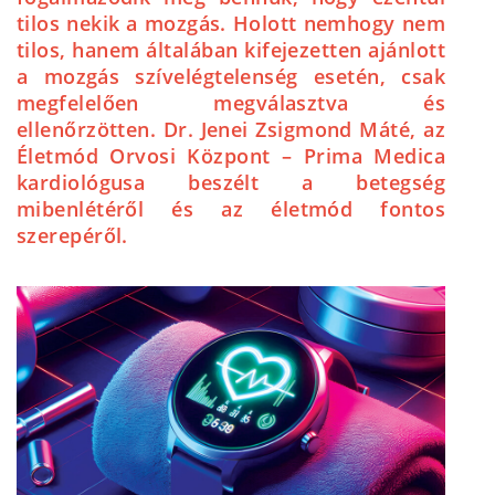
tilos nekik a mozgás. Holott nemhogy nem
tilos, hanem általában kifejezetten ajánlott
a mozgás szívelégtelenség esetén, csak
megfelelően megválasztva és
ellenőrzötten. Dr. Jenei Zsigmond Máté, az
Életmód Orvosi Központ – Prima Medica
kardiológusa beszélt a betegség
mibenlétéről és az életmód fontos
szerepéről.