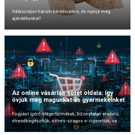
Válaszoljon három kérdésünkre, és nyerje meg
ajándékunkat!
Az online vásárlás sötét oldala: így
óvjuk meg magunkat és gyermekeinket
Fogyást ígérő slágertermékek, bizonytalan eredetű
étrendkiegészítők, színes-szagos e-cigaretták, va ...