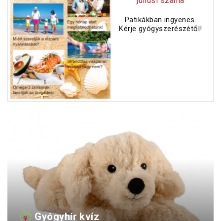
júliusi száma
Patikákban ingyenes.
Kérje gyógyszerészétől!
Gyógyhír kvíz