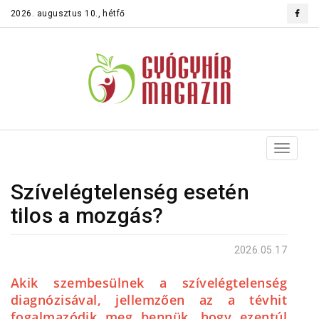
2026. augusztus 10., hétfő
Toggle
navigat
Szívelégtelenség esetén
tilos a mozgás?
2026.05.17
Akik szembesülnek a szívelégtelenség
diagnózisával, jellemzően az a tévhit
fogalmazódik meg bennük, hogy ezentúl