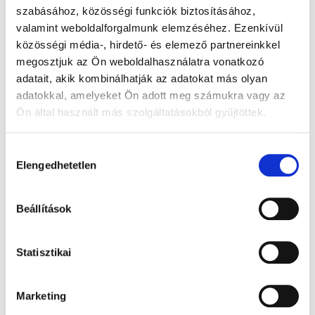
szabásához, közösségi funkciók biztosításához,
meghatározni, hogy az edzés ne csak biztonságos legyen,
valamint weboldalforgalmunk elemzéséhez. Ezenkívül
de még az alapállapotot is javítsa.
közösségi média-, hirdető- és elemező partnereinkkel
Összeségében tehát elmondható, hogy szívelégtelenség
megosztjuk az Ön weboldalhasználatra vonatkozó
esetén sem tilos a mozgás, sőt, megfelelő beállítva,
adatait, akik kombinálhatják az adatokat más olyan
rendszeres ellenőrzés mellett számos előnyös hatása
adatokkal, amelyeket Ön adott meg számukra vagy az
lehet. A betegeknek azonban feltétlenül szükséges a
Ön által használt más szolgáltatásokból gyűjtöttek.
rendszeres kardiológiai kontroll és lehetőleg a
mozgásterapeuta iránymutatása.
Hozzájárulás
Forrás:
Életmód Orvosi Központ – Prima Medica
Elengedhetetlen
kiválasztása
Beállítások
Gyógyhír Magazin
KARDIOLÓGIA
ÉLETMÓD
Statisztikai
SZÍVBETEGSÉG
SZÍVELÉGTELENSÉG
SZÍVRITMUSZAVAR
LÉGSZOMJ
Marketing
KERINGÉSI RENDSZER
LÉGZÉSI NEHÉZSÉGEK