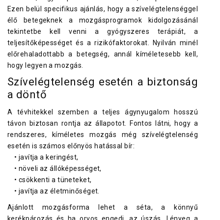
Ezen belül specifikus ajánlás, hogy a szívelégtelenséggel
élő betegeknek a mozgásprogramok kidolgozásánál
tekintetbe kell venni a gyógyszeres terápiát, a
teljesítőképességet és a rizikófaktorokat. Nyilván minél
előrehaladottabb a betegség, annál kíméletesebb kell,
hogy legyen a mozgás.
Szívelégtelenség esetén a biztonság
a döntő
A tévhitekkel szemben a teljes ágynyugalom hosszú
távon biztosan rontja az állapotot. Fontos látni, hogy a
rendszeres, kíméletes mozgás még szívelégtelenség
esetén is számos előnyös hatással bír:
• javítja a keringést,
• növeli az állóképességet,
• csökkenti a tüneteket,
• javítja az életminőséget.
Ajánlott mozgásforma lehet a séta, a könnyű
kerékpározás és ha orvos engedi, az úszás. Lényeg a