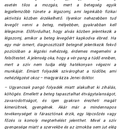
esetén tilos a mozgás, mert a betegség egyik
legjellemzőbb tünete a légszomj, ami leginkább fizikai
aktivitás közben érzékelhető. Ilyenkor nehezebben tud
levegőt venni a beteg, mélyebben, gyakrabban kell
lélegeznie. Előfordulhat, hogy alvás közben jelentkezik a
légszomj, amikor a beteg levegőért kapkodva ébred. Ha
egy már ismert, diagnosztizált betegnél jelentkezik fekvő
pozícióban a légzési nehézség, érdemes megemelni a
felsőtestet. A jelenség oka, hogy a vér pang a tüdő ereiben,
mert a szív nem tudja elég hatékonyan végezni a
munkáját. Emiatt folyadék szivároghat a tüdőbe, ami
nehézlégzést okoz
– magyarázza Jenei doktor.
– Ugyancsak pangó folyadék miatt alakulhat ki zihálás,
köhögés. Emellett a beteg tapasztalhat étvágytalanságot,
zavarodottságot, és igen gyakran érezheti magát
kimerültnek, gyengének. Akár már a mindennapos
tevékenységet is fárasztónak érzik, egy lépcsőzés vagy
főzés is komoly megterhelést jelenthet. Mivel a szív
gyengesége miatt a szervekbe és az izmokba sem jut elég