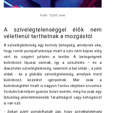
Fotó: 123rf.com
A szívelégtelenséggel élők nem
véletlenül tarthatnak a mozgástól
A szívelégtelenség egy komoly betegség, amelynek oka,
hogy romló pumpafunkciója miatt a szív nem képes elég
vért és oxigént juttatni a testbe. A betegségnek
különböző típusai vannak, így a szisztolés – és a
diasztolés szívelégtelenség, valamint a bal oldali -, a jobb
oldali - és a globális szívelégtelenség, amelyek mind
különböző kezelést igényelnek. Már csak a
különbségtétel miatt is nagyon fontos idejében orvoshoz
fordulni bármilyen gyanús tünet esetén, még ha csak egy
látszólag jelentéktelenebb fáradtságról vagy köhögésről
is van szó.
- Sokan azért gondolhatják úgy, hogy szívelégtelenség