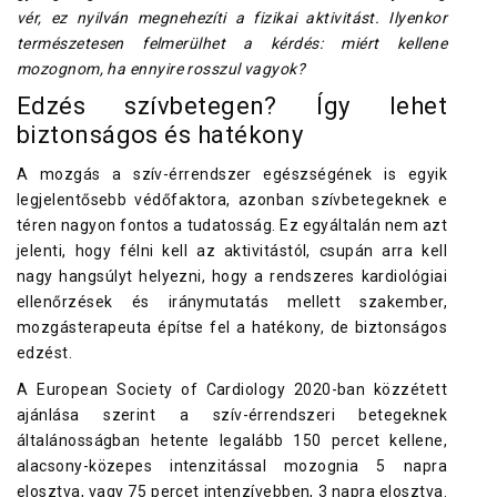
vér, ez nyilván megnehezíti a fizikai aktivitást. Ilyenkor
természetesen felmerülhet a kérdés: miért kellene
mozognom, ha ennyire rosszul vagyok?
Edzés szívbetegen? Így lehet
biztonságos és hatékony
A mozgás a szív-érrendszer egészségének is egyik
legjelentősebb védőfaktora, azonban szívbetegeknek e
téren nagyon fontos a tudatosság. Ez egyáltalán nem azt
jelenti, hogy félni kell az aktivitástól, csupán arra kell
nagy hangsúlyt helyezni, hogy a rendszeres kardiológiai
ellenőrzések és iránymutatás mellett szakember,
mozgásterapeuta építse fel a hatékony, de biztonságos
edzést.
A European Society of Cardiology 2020-ban közzétett
ajánlása szerint a szív-érrendszeri betegeknek
általánosságban hetente legalább 150 percet kellene,
alacsony-közepes intenzitással mozognia 5 napra
elosztva, vagy 75 percet intenzívebben, 3 napra elosztva.