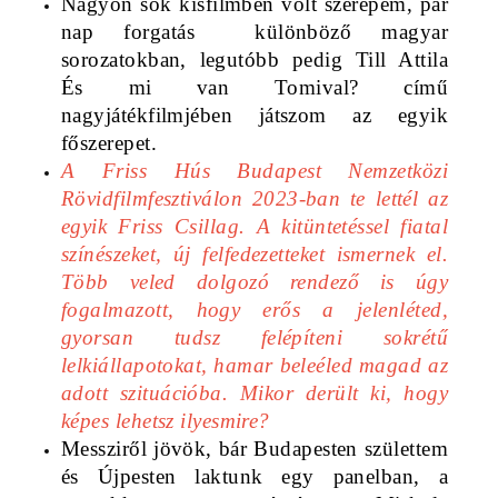
Nagyon sok kisfilmben volt szerepem, pár 
nap forgatás  különböző magyar 
sorozatokban, legutóbb pedig Till Attila 
És mi van Tomival? című 
nagyjátékfilmjében játszom az egyik 
főszerepet. 
A Friss Hús Budapest Nemzetközi 
Rövidfilmfesztiválon 2023-ban te lettél az 
egyik Friss Csillag. A kitüntetéssel fiatal 
színészeket, új felfedezetteket ismernek el. 
Több veled dolgozó rendező is úgy 
fogalmazott, hogy erős a jelenléted, 
gyorsan tudsz felépíteni sokrétű 
lelkiállapotokat, hamar beleéled magad az 
adott szituációba. Mikor derült ki, hogy 
képes lehetsz ilyesmire? 
Messziről jövök, bár Budapesten születtem 
és Újpesten laktunk egy panelban, a 