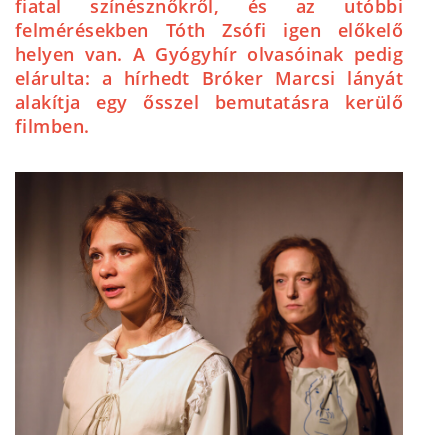
fiatal színésznőkről, és az utóbbi
felmérésekben Tóth Zsófi igen előkelő
helyen van. A Gyógyhír olvasóinak pedig
elárulta: a hírhedt Bróker Marcsi lányát
alakítja egy ősszel bemutatásra kerülő
filmben.