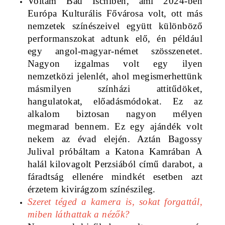
Voltam Bad Ischlben, ami 2024-ben 
Európa Kulturális Fővárosa volt, ott más 
nemzetek színészeivel együtt különböző 
performanszokat adtunk elő, én például 
egy angol-magyar-német szösszenetet. 
Nagyon izgalmas volt egy ilyen 
nemzetközi jelenlét, ahol megismerhettünk 
másmilyen színházi attitűdöket, 
hangulatokat, előadásmódokat. Ez az 
alkalom biztosan nagyon mélyen 
megmarad bennem. Ez egy ajándék volt 
nekem az évad elején. Aztán Bagossy 
Julival próbáltam a Katona Kamrában A 
halál kilovagolt Perzsiából című darabot, a 
fáradtság ellenére mindkét esetben azt 
érzetem kivirágzom színészileg.
Szeret téged a kamera is, sokat forgattál, 
miben láthattak a nézők? 