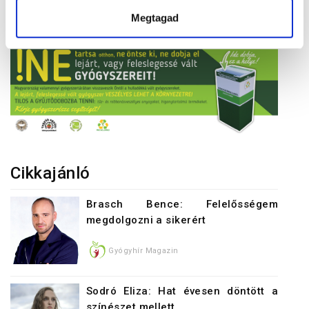
Megtagad
Cikkajánló
Brasch Bence: Felelősségem
megdolgozni a sikerért
Gyógyhír Magazin
Sodró Eliza: Hat évesen döntött a
színészet mellett