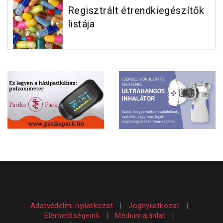
Regisztrált étrendkiegészítők
listája
Adatvédelmi nyilatkozat
|
Jognyilatkozat
|
Elérhetőségeink
|
Médiumajánlat
|