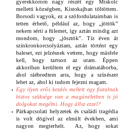
gyerekkorom nagy részét egy Miskolc 
melletti községben, Kistokajban töltöttem. 
Borsodi vagyok, ez a szófordulataimban is 
tetten érhető, például az, hogy „jöttök” 
nekem sérti a fülemet, így aztán mindig azt 
mondom, hogy „jösztök”. Tíz éven át 
szinkronkorcsolyáztam, aztán történt egy 
baleset, ezt jelzésnek vettem, hogy másfele 
kell, hogy tartson az utam. Éppen 
akkoriban kerültem el egy drámatáborba, 
ahol ráébredtem arra, hogy a színészet 
lehet az, ahol ki tudom fejezni magam. 
Egy ilyen erős kezdés mellett egy fiatalnak 
biztos szüksége van a magánéletben is jó 
dolgokat megélni. Hogy állsz ezzel? 
Párkapcsolati helyzetek és családi tragédia 
is volt dögivel az elmúlt években, ami 
nagyon megterhelt.  Az, hogy sokat 