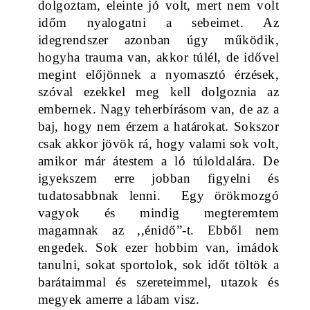
dolgoztam, eleinte jó volt, mert nem volt 
időm nyalogatni a sebeimet. Az 
idegrendszer azonban úgy működik, 
hogyha trauma van, akkor túlél, de idővel 
megint előjönnek a nyomasztó érzések, 
szóval ezekkel meg kell dolgoznia az 
embernek. Nagy teherbírásom van, de az a 
baj, hogy nem érzem a határokat. Sokszor 
csak akkor jövök rá, hogy valami sok volt, 
amikor már átestem a ló túloldalára. De 
igyekszem erre jobban figyelni és 
tudatosabbnak lenni.  Egy örökmozgó 
vagyok és mindig megteremtem 
magamnak az ,,énidő”-t. Ebből nem 
engedek. Sok ezer hobbim van, imádok 
tanulni, sokat sportolok, sok időt töltök a 
barátaimmal és szereteimmel, utazok és 
megyek amerre a lábam visz. 