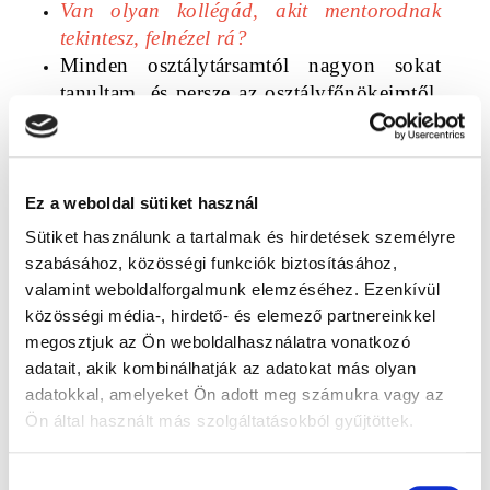
Van olyan kollégád, akit mentorodnak 
tekintesz, felnézel rá?
Minden osztálytársamtól nagyon sokat 
tanultam, és persze az osztályfőnökeimtől, 
Pelsőczy Rékától és Rába Rolandtól. 
Rékától most is tanulok, hiszen a 
Katonában kollégák vagyunk, és 
nemrégen rendezett is engem, amikor 
Ez a weboldal sütiket használ
kihívott Orlai Tiborhoz és a Belvárosi 
Sütiket használunk a tartalmak és hirdetések személyre
Színházban játszottuk Ruben Östlund híres 
szabásához, közösségi funkciók biztosításához,
Lavina című filmjének színpadi változatát. 
valamint weboldalforgalmunk elemzéséhez. Ezenkívül
De én azt vallom, hogy minden kollégától 
közösségi média-, hirdető- és elemező partnereinkkel
lehet tanulni valamit, sőt minden embertől. 
megosztjuk az Ön weboldalhasználatra vonatkozó
A Katonának van egy drámapedagógiai 
adatait, akik kombinálhatják az adatokat más olyan
programja, a Behívó, ahol diákokkal, 
adatokkal, amelyeket Ön adott meg számukra vagy az
hátrányos helyzetűekkel foglalkoznak, 
Ön által használt más szolgáltatásokból gyűjtöttek.
ezen belül volt egy amatőr felnőtt csoport 
is, akikkel én is dolgoztam. Az ő 
Hozzájárulás