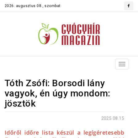
2026. augusztus 08., szombat
Toggle
navigat
Tóth Zsófi: Borsodi lány
vagyok, én úgy mondom:
jösztök
2025.08.15
Időről időre lista készül a legígéretesebb