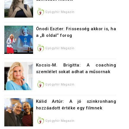
Gyógyhír Magazin
Ónodi Eszter: Frissesség akkor is, ha
a „B oldal” forog
Gyógyhír Magazin
Kocsis-M. Brigitta: A coaching
szemlélet sokat adhat a műsornak
Gyógyhír Magazin
Kálid Artúr: A jó szinkronhang
hozzáadott értéke egy filmnek
Gyógyhír Magazin