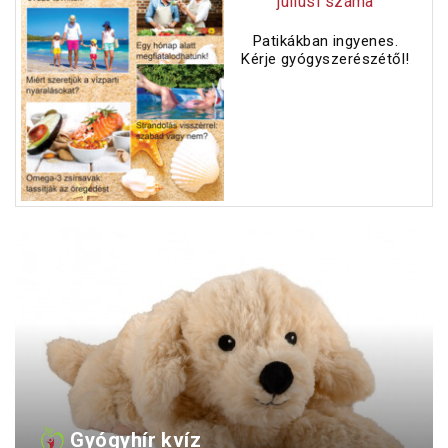
júliusi száma
Patikákban ingyenes.
Kérje gyógyszerészétől!
Gyógyhír kvíz