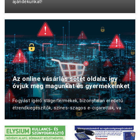
ajándékunkat!
Az online vásárlás sötét oldala: így
óvjuk meg magunkat és gyermekeinket
Fogyást ígérő slágertermékek, bizonytalan eredetű
étrendkiegészítők, színes-szagos e-cigaretták, va ...