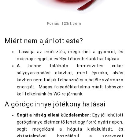
Forrás: 123rf.com
Miért nem ajánlott este?
Lassítja az emésztés, megterheli a gyomrot, és
másnap reggel jó eséllyel ébredhetünk hasfájásra
A benne található természetes cukor
súlygyarapodást okozhat, mert éjszaka, alvás
közben nem tudjuk felhasználni a belőle származó
energiát. Magas folyadéktartalma miatt többször
kell felkelnünk és WC-re járnunk.
A görögdinnye jótékony hatásai
Segít a hőség elleni küzdelemben:
Egy jól lehűtött
görögdinnye életmentő lehet egy forró nyári napon,
segít megelőzni a hőguta kialakulását, és
víztartalmával hozzájárul a szervezet