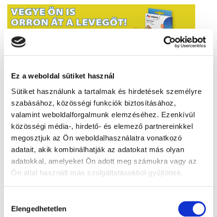
Ez a weboldal sütiket használ
Sütiket használunk a tartalmak és hirdetések személyre
Cikkajánló
szabásához, közösségi funkciók biztosításához,
valamint weboldalforgalmunk elemzéséhez. Ezenkívül
A fitnesz egyik mostohagyereke
közösségi média-, hirdető- és elemező partnereinkkel
időskorban válhat fontossá
megosztjuk az Ön weboldalhasználatra vonatkozó
adatait, akik kombinálhatják az adatokat más olyan
Gyógyhír Magazin
adatokkal, amelyeket Ön adott meg számukra vagy az
Ön által használt más szolgáltatásokból gyűjtöttek.
Hőség: erre a néhány dologra
érdemes fokozottan figyelni
Hozzájárulás
Elengedhetetlen
Gyógyhír Magazin
kiválasztása