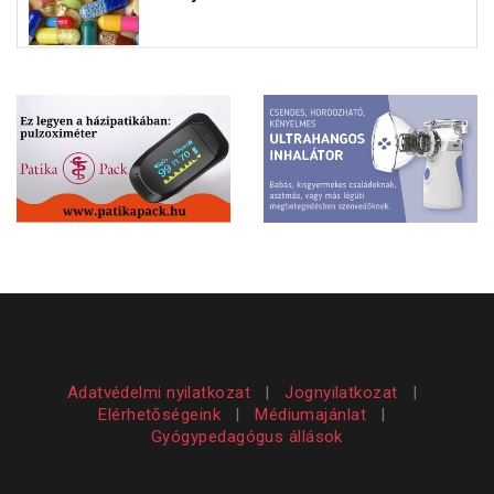
Adatvédelmi nyilatkozat
|
Jognyilatkozat
|
Elérhetőségeink
|
Médiumajánlat
|
Gyógypedagógus állások