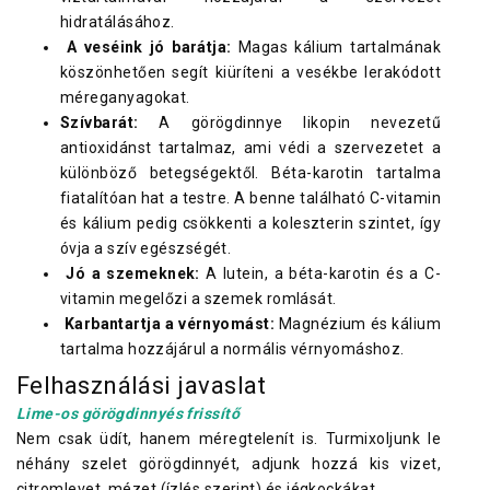
hidratálásához.
A veséink jó barátja:
Magas kálium tartalmának
köszönhetően segít kiüríteni a vesékbe lerakódott
méreganyagokat.
Szívbarát:
A görögdinnye likopin nevezetű
antioxidánst tartalmaz, ami védi a szervezetet a
különböző betegségektől. Béta-karotin tartalma
fiatalítóan hat a testre. A benne található C-vitamin
és kálium pedig csökkenti a koleszterin szintet, így
óvja a szív egészségét.
Jó a szemeknek:
A lutein, a béta-karotin és a C-
vitamin megelőzi a szemek romlását.
​
Karbantartja a vérnyomást:
Magnézium és kálium
tartalma hozzájárul a normális vérnyomáshoz.
Felhasználási javaslat
Lime-os görögdinnyés frissítő
Nem csak üdít, hanem méregtelenít is. Turmixoljunk le
néhány szelet görögdinnyét, adjunk hozzá kis vizet,
citromlevet, mézet (ízlés szerint) és jégkockákat.