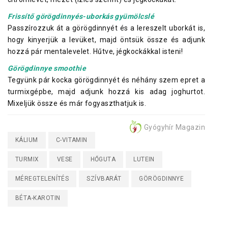
Frissítő görögdinnyés-uborkás gyümölcslé
Passzírozzuk át a görögdinnyét és a lereszelt uborkát is,
hogy kinyerjük a levüket, majd öntsük össze és adjunk
hozzá pár mentalevelet. Hűtve, jégkockákkal isteni!
Görögdinnye smoothie
Tegyünk pár kocka görögdinnyét és néhány szem epret a
turmixgépbe, majd adjunk hozzá kis adag joghurtot.
Mixeljük össze és már fogyaszthatjuk is.
Gyógyhír Magazin
KÁLIUM
C-VITAMIN
TURMIX
VESE
HŐGUTA
LUTEIN
MÉREGTELENÍTÉS
SZÍVBARÁT
GÖRÖGDINNYE
BÉTA-KAROTIN