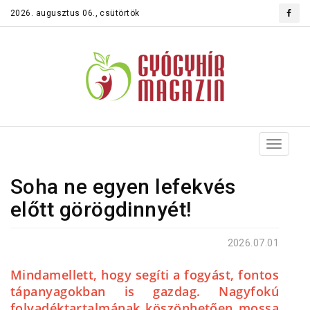
2026. augusztus 06., csütörtök
Toggle
navigat
Soha ne egyen lefekvés
előtt görögdinnyét!
2026.07.01
Mindamellett, hogy segíti a fogyást, fontos
tápanyagokban is gazdag. Nagyfokú
folyadéktartalmának köszönhetően mossa