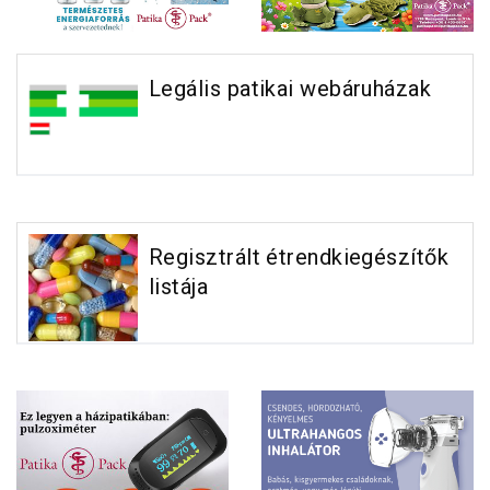
Legális patikai webáruházak
Regisztrált étrendkiegészítők
listája