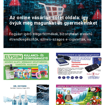
Az online vásárlás sötét oldala: így
óvjuk meg magunkat és gyermekeinket
Fogyást ígérő slágertermékek, bizonytalan eredetű
étrendkiegészítők, színes-szagos e-cigaretták, va ...