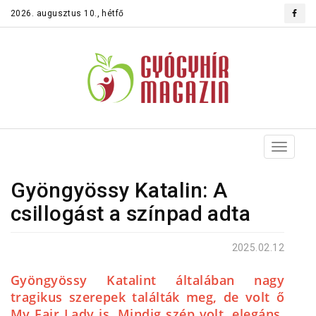
2026. augusztus 10., hétfő
Toggle
navigat
Gyöngyössy Katalin: A
csillogást a színpad adta
2025.02.12
Gyöngyössy Katalint általában nagy
tragikus szerepek találták meg, de volt ő
My Fair Lady is. Mindig szép volt, elegáns,