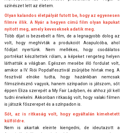
színészet lett az életem.
Olyan kalandos életpályát futott be, hogy az egyenesen
filmre illik. A Nyár a hegyen című film olyan kapukat
nyitott meg, amely keveseknek adatik meg.
Több díjat is bezsebelt a film, de a legnagyobb dolog az
volt, hogy meghívták a produkciót Acapulcóba, ahol
fődíjat nyertünk. Nem mellékes, hogy csodálatos
portrékat készítettek rólam, a képeket rengeteg helyen
láthatták a világban. Egészen mesébe illő fordulat volt,
amikor a IV. Riói Popdalfesztivál zsűrijébe hívtak meg. A
fesztivál elnöke tudta, hogy hazánkban nemcsak
filmszínésznő vagyok, hanem színpadon is játszom, sőt
éppen Eliza szerepét a My Fair Ladyben, és ahhoz jól kell
tudni énekelni. Akkoriban ritkaság volt, hogy valaki filmen
is játszik főszerepet és a színpadon is.
Sőt, az is ritkaság volt, hogy egyáltalán kimehetett
külföldre.
Nem is akartak eleinte kiengedni, de ideutazott a