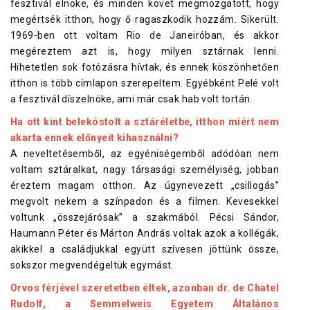
fesztivál elnöke, és minden követ megmozgatott, hogy
megértsék itthon, hogy ő ragaszkodik hozzám. Sikerült.
1969-ben ott voltam Rio de Janeiróban, és akkor
megéreztem azt is, hogy milyen sztárnak lenni.
Hihetetlen sok fotózásra hívtak, és ennek köszönhetően
itthon is több címlapon szerepeltem. Egyébként Pelé volt
a fesztivál díszelnöke, ami már csak hab volt tortán.
Ha ott kint belekóstolt a sztáréletbe, itthon miért nem
akarta ennek előnyeit kihasználni?
A neveltetésemből, az egyéniségemből adódóan nem
voltam sztáralkat, nagy társasági személyiség, jobban
éreztem magam otthon. Az úgynevezett „csillogás”
megvolt nekem a színpadon és a filmen. Kevesekkel
voltunk „összejárósak” a szakmából. Pécsi Sándor,
Haumann Péter és Márton András voltak azok a kollégák,
akikkel a családjukkal együtt szívesen jöttünk össze,
sokszor megvendégeltük egymást.
Orvos férjével szeretetben éltek, azonban dr. de Chatel
Rudolf, a Semmelweis Egyetem Általános