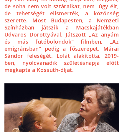
de soha nem volt sztáralkat, nem úgy élt,
de tehetségét elismerték, a közönség
szerette. Most Budapesten, a Nemzeti
Színházban játszik a Macskajátékban
Udvaros Dorottyával. Játszott „Az anyám
és más futóbolondok” filmben, „Az
emigránsban” pedig a főszerepet, Márai
Sándor feleségét, Lolát alakította. 2019-
ben, nyolcvanadik születésnapja előtt
megkapta a Kossuth-díjat.