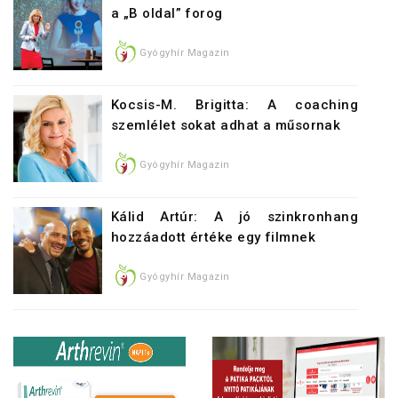
a „B oldal” forog
Gyógyhír Magazin
Kocsis-M. Brigitta: A coaching
szemlélet sokat adhat a műsornak
Gyógyhír Magazin
Kálid Artúr: A jó szinkronhang
hozzáadott értéke egy filmnek
Gyógyhír Magazin