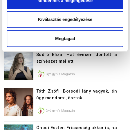
Mindennek a megengedése
Cikkajánló
Brasch Bence: Felelősségem
Kiválasztás engedélyezése
megdolgozni a sikerért
Gyógyhír Magazin
Megtagad
Sodró Eliza: Hat évesen döntött a
színészet mellett
Gyógyhír Magazin
Tóth Zsófi: Borsodi lány vagyok, én
úgy mondom: jösztök
Gyógyhír Magazin
Ónodi Eszter: Frissesség akkor is, ha