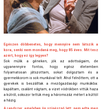
Egészen döbbenetes, hogy mennyire nem látszik a
kora, senki nem mondaná meg, hogy 85 éves. Mit tesz
azért, hogy ez így legyen?
Sok múlik a géneken, jók az adottságaim, de
ugyanennyire fontos, hogy egész életemben
folyamatosan játszottam, sokat dolgoztam és a
gyermekkorom is sok munkával telt. Ahol felnőttem, ott a
gyerekek is beszálltak a mezőgazdasági munkákba:
kapáltam, csalánt vágtam, a vizet vödrökben vittük haza
a kútról, sokszor tettük meg a háromszáz métert a kúttól
a házig.
A rendszer, amelyben ön színésznő lett, nem adta meg