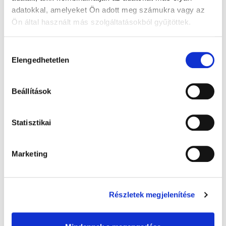
adatokkal, amelyeket Ön adott meg számukra vagy az
Vincze Kinga
Ön által használt más szolgáltatásokból gyűjtöttek.
Fotó:
Eöri Szabó Zsolt
(Udvaros Dorottyával a
Macskajátékban)
Hozzájárulás
Elengedhetetlen
kiválasztása
Gyógyhír Magazin
SZÍNMŰVÉSZ
INTERJÚ
Beállítások
MŰVÉSZETEK
SZÍNHÁZ
GYÖNGYÖSSY KATALIN
Statisztikai
Marketing
Részletek megjelenítése