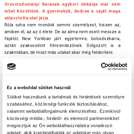
Orvostudományi Karának egykori dékánja már nem
lehet közöttünk. A gyermekük, Andrea a saját maga
választotta utat járja.
Róla soha nem mondok semmi személyest, hiszen az,
amiben él, az az ő élete. De az alma nem esett messze a
fájától, New Yorkban járt egyetemre, bölcsészkarra,
aztán szakosodott filmrendezőnek. Dolgozott is a
szakmában, de most más utakat akar még felderíteni.
Az évtizedek alatt olyan sok minden élmény érhette,
mi az, ami különös volt?
A covid miatti világjárvány nekem is, mint mindenkinek,
korábban soha nem megtapasztalható dolog volt. A nagy
Ez a weboldal sütiket használ
lezárás előtt, emlékszem, még próbáltunk, játszottunk és
nem hittük, hogy kiforoghat alólunk a színpad. Olyan sok
Sütiket használunk a tartalmak és hirdetések személyre
mindent átéltem életemben, velem haladt a történelem,
szabásához, közösségi funkciók biztosításához,
erre már nem számítottam. Ma is szorongok, ha
valamint weboldalforgalmunk elemzéséhez. Ezenkívül
visszaemlékszem arra az időszakra. Ugyanakkor, amikor
közösségi média-, hirdető- és elemező partnereinkkel
végre „nagy levegőt” vettünk, valamiféle újrakezdés, egy
megosztjuk az Ön weboldalhasználatra vonatkozó
új korszak kezdetét érzetük, nagyszerű volt újra játszani.
adatait, akik kombinálhatják az adatokat más olyan