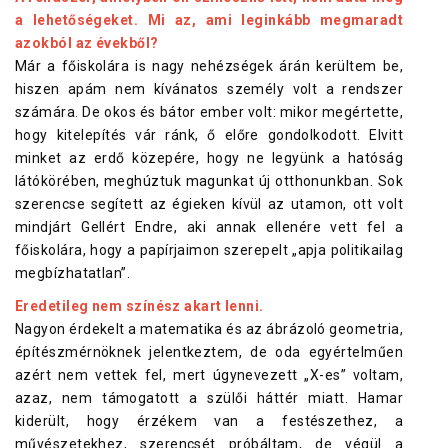
a lehetőségeket. Mi az, ami leginkább megmaradt
azokból az évekből?
Már a főiskolára is nagy nehézségek árán kerültem be,
hiszen apám nem kívánatos személy volt a rendszer
számára. De okos és bátor ember volt: mikor megértette,
hogy kitelepítés vár ránk, ő előre gondolkodott. Elvitt
minket az erdő közepére, hogy ne legyünk a hatóság
látókörében, meghúztuk magunkat új otthonunkban. Sok
szerencse segített az égieken kívül az utamon, ott volt
mindjárt Gellért Endre, aki annak ellenére vett fel a
főiskolára, hogy a papírjaimon szerepelt „apja politikailag
megbízhatatlan”.
Eredetileg nem színész akart lenni.
Nagyon érdekelt a matematika és az ábrázoló geometria,
építészmérnöknek jelentkeztem, de oda egyértelműen
azért nem vettek fel, mert úgynevezett „X-es” voltam,
azaz, nem támogatott a szülői háttér miatt. Hamar
kiderült, hogy érzékem van a festészethez, a
művészetekhez, szerencsét próbáltam, de végül a