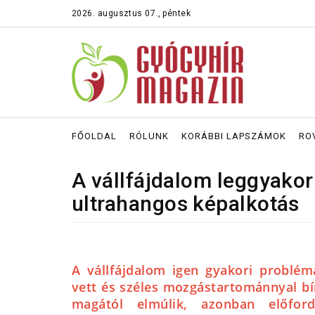
2026. augusztus 07., péntek
FŐOLDAL
RÓLUNK
KORÁBBI LAPSZÁMOK
RO
A vállfájdalom leggyakor
ultrahangos képalkotás
A vállfájdalom igen gyakori problém
vett és széles mozgástartománnyal bí
magától elmúlik, azonban előford