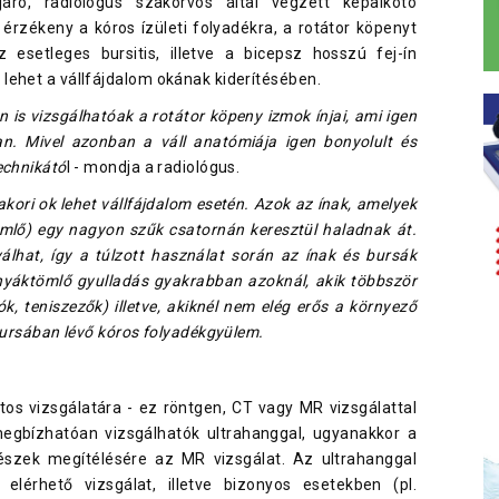
áró, radiológus szakorvos által végzett képalkotó
 érzékeny a kóros ízületi folyadékra, a rotátor köpenyt
esetleges bursitis, illetve a bicepsz hosszú fej-ín
lehet a vállfájdalom okának kiderítésében.
 is vizsgálhatóak a rotátor köpeny izmok ínjai, ami igen
an. Mivel azonban a váll anatómiája igen bonyolult és
echnikátó
l - mondja a radiológus.
yakori ok lehet vállfájdalom esetén. Azok az ínak, amelyek
ömlő) egy nagyon szűk csatornán keresztül haladnak át.
álhat, így a túlzott használat során az ínak és bursák
a nyáktömlő gyulladás gyakrabban azoknál, akik többször
ók, teniszezők) illetve, akiknél nem elég erős a környező
bursában lévő kóros folyadékgyülem.
os vizsgálatára - ez röntgen, CT vagy MR vizsgálattal
egbízhatóan vizsgálhatók ultrahanggal, ugyanakkor a
észek megítélésére az MR vizsgálat. Az ultrahanggal
lérhető vizsgálat, illetve bizonyos esetekben (pl.