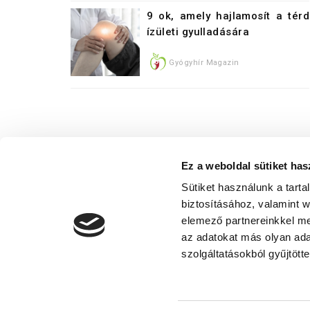
9 ok, amely hajlamosít a térd
ízületi gyulladására
Gyógyhír Magazin
Ez a weboldal sütiket has
Sütiket használunk a tart
biztosításához, valamint 
elemező partnereinkkel me
az adatokat más olyan ad
Adatvédelmi nyilatkoza
szolgáltatásokból gyűjtötte