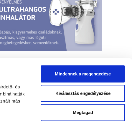
Mindennek a megengedése
irdető- és
Kiválasztás engedélyezése
mbinálhatják
sznált más
yógypedagógus állások
Megtagad