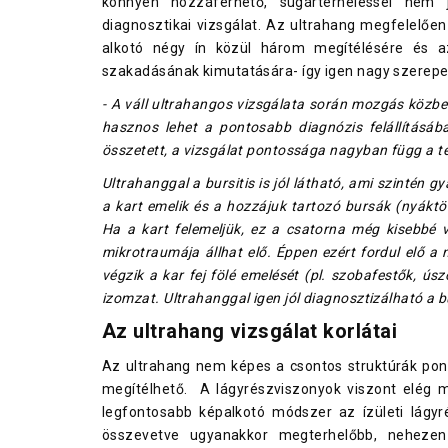
könnyen hozzáférhető, sugárterheléssel nem j
diagnosztikai vizsgálat. Az ultrahang megfelelően
alkotó négy ín közül három megítélésére és az 
szakadásának kimutatására- így igen nagy szerepe 
- A váll ultrahangos vizsgálata során mozgás közben
hasznos lehet a pontosabb diagnózis felállításáb
összetett, a vizsgálat pontossága nagyban függ a t
Ultrahanggal a bursitis is jól látható, ami szintén g
a kart emelik és a hozzájuk tartozó bursák (nyákt
Ha a kart felemeljük, ez a csatorna még kisebbé v
mikrotraumája állhat elő. Éppen ezért fordul elő 
végzik a kar fej fölé emelését (pl. szobafestők, úsz
izomzat. Ultrahanggal igen jól diagnosztizálható a 
Az ultrahang vizsgálat korlátai
Az ultrahang nem képes a csontos struktúrák pont
megítélhető. A lágyrészviszonyok viszont elég m
legfontosabb képalkotó módszer az ízületi lágyr
összevetve ugyanakkor megterhelőbb, nehezen e