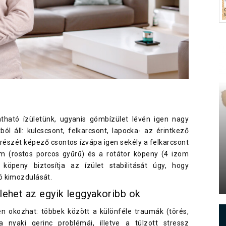
tható ízületünk, ugyanis gömbízület lévén igen nagy
l áll: kulcscsont, felkarcsont, lapocka- az érintkező
a részét képező csontos ízvápa igen sekély a felkarcsont
um (rostos porcos gyűrű) és a rotátor köpeny (4 izom
 köpeny biztosítja az ízület stabilitását úgy, hogy
ó kimozdulását.
 lehet az egyik leggyakoribb ok
n okozhat: többek között a különféle traumák (törés,
a nyaki gerinc problémái, illetve a túlzott stressz