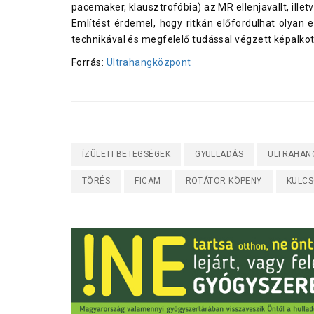
pacemaker, klausztrofóbia) az MR ellenjavallt, ille
Említést érdemel, hogy ritkán előfordulhat olyan 
technikával és megfelelő tudással végzett képalkotó
Forrás:
Ultrahangközpont
ÍZÜLETI BETEGSÉGEK
GYULLADÁS
ULTRAHAN
TÖRÉS
FICAM
ROTÁTOR KÖPENY
KULC