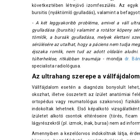
következtében létrejövő izomfeszülés. Az egyik
bursitis (nyáktömlő gyulladás), valamint a befagyo
- A két leggyakoribb probléma, amivel a váll ultr
gyulladása (bursitis) valamint a rotátor köpeny sérül
tömlők, a bursák gyulladása, melyek élettani sze
sérülésére az utalhat, hogy a páciens nem tudja meg
éjszaka romlik, nem tud az adott oldalán aludni.
túlterhelése, ritkábban traumája
- mondja
dr. Bá
specialista radiológusa.
Az ultrahang szerepe a vállfájdalo
Vállfájdalom esetén a diagnózis bonyolult lehe
okozhat, illetve összetett az ízület anatómiai fe
ortopédus vagy reumatológus szakorvos) fizikális
indokoltak lehetnek. Első képalkotó vizsgálatké
ízületet alkotó csontok eltéréseire (törés, ficam
lágyrészekről (pl. izmok, ínak, bursa) nem ad infor
Amennyiben a kezelőorvos indokoltnak látja, érd