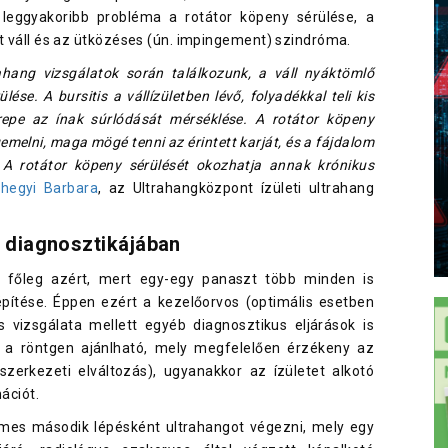
 leggyakoribb probléma a rotátor köpeny sérülése, a
tt váll és az ütközéses (ún. impingement) szindróma.
ahang vizsgálatok során találkozunk, a váll nyáktömlő
ése. A bursitis a vállízületben lévő, folyadékkal teli kis
repe az ínak súrlódását mérséklése. A rotátor köpeny
emelni, maga mögé tenni az érintett karját, és a fájdalom
 A rotátor köpeny sérülését okozhatja annak krónikus
nhegyi Barbara
, az Ultrahangközpont ízületi ultrahang
m diagnosztikájában
t, főleg azért, mert egy-egy panaszt több minden is
lépítése. Éppen ezért a kezelőorvos (optimális esetben
 vizsgálata mellett egyéb diagnosztikus eljárások is
nt a röntgen ajánlható, mely megfelelően érzékeny az
 szerkezeti elváltozás), ugyanakkor az ízületet alkotó
mációt.
emes második lépésként ultrahangot végezni, mely egy