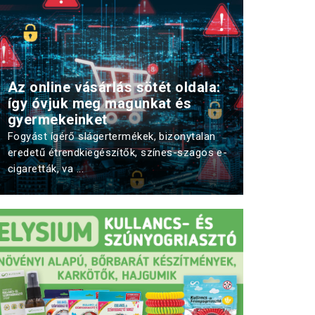
Az online vásárlás sötét oldala:
így óvjuk meg magunkat és
gyermekeinket
Fogyást ígérő slágertermékek, bizonytalan
eredetű étrendkiegészítők, színes-szagos e-
cigaretták, va ...