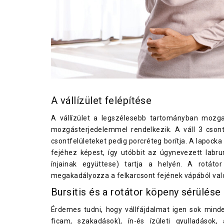
A vállízület felépítése
A vállízület a legszélesebb tartományban mozga
mozgásterjedelemmel rendelkezik. A váll 3 csontbó
csontfelületeket pedig porcréteg borítja. A lapock
fejéhez képest, így utóbbit az úgynevezett labr
ínjainak együttese) tartja a helyén. A rotátor
megakadályozza a felkarcsont fejének vápából val
Bursitis és a rotátor köpeny sérülése
Érdemes tudni, hogy vállfájdalmat igen sok minde
ficam, szakadások), ín-és ízületi gyulladások, 