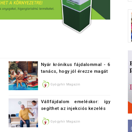
Nyár krónikus fájdalommal - 6
tanács, hogy jól érezze magát
Gyógyhír Magazin
Vállfájdalom emeléskor: így
segíthet az injekciós kezelés
Gyógyhír Magazin