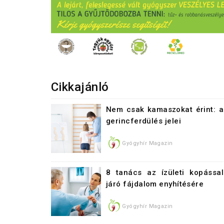
Cikkajánló
Nem csak kamaszokat érint: a
gerincferdülés jelei
Gyógyhír Magazin
8 tanács az ízületi kopással
járó fájdalom enyhítésére
Gyógyhír Magazin