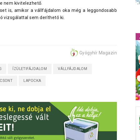
tve nem kivitelezhető.
eset is, amikor a vállfájdalom oka még a leggondosabb
 vizsgálattal sem deríthető ki.
Gyógyhír Magazin
G
ÍZÜLETIFÁJDALOM
VÁLLFÁJDALOM
SCSONT
LAPOCKA