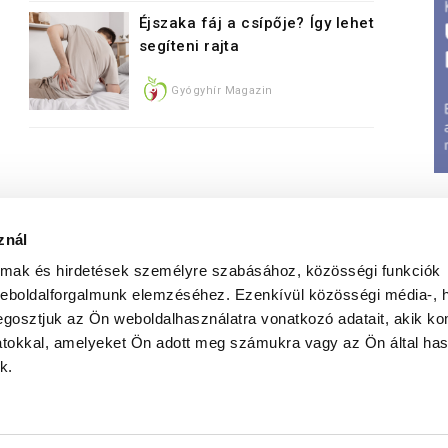
Éjszaka fáj a csípője? Így lehet
segíteni rajta
Gyógyhír Magazin
znál
almak és hirdetések személyre szabásához, közösségi funkciók
weboldalforgalmunk elemzéséhez. Ezenkívül közösségi média-, h
gosztjuk az Ön weboldalhasználatra vonatkozó adatait, akik ko
atokkal, amelyeket Ön adott meg számukra vagy az Ön által ha
t
|
Jognyilatkozat
|
Elérhetőségeink
|
Médiumajánlat
|
G
k.
Weboldal üzemletetés:
Iwebs