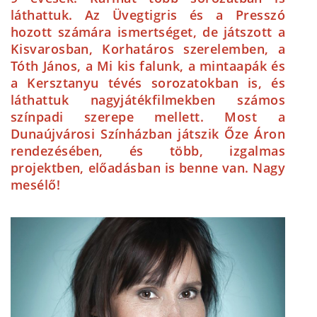
láthattuk. Az Üvegtigris és a Presszó
hozott számára ismertséget, de játszott a
Kisvarosban, Korhatáros szerelemben, a
Tóth János, a Mi kis falunk, a mintaapák és
a Kersztanyu tévés sorozatokban is, és
láthattuk nagyjátékfilmekben számos
színpadi szerepe mellett. Most a
Dunaújvárosi Színházban játszik Őze Áron
rendezésében, és több, izgalmas
projektben, előadásban is benne van. Nagy
mesélő!