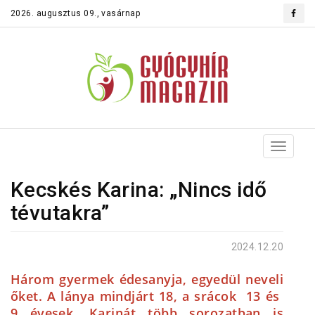
2026. augusztus 09., vasárnap
Toggle
navigat
Kecskés Karina: „Nincs idő
tévutakra”
2024.12.20
Három gyermek édesanyja, egyedül neveli
őket. A lánya mindjárt 18, a srácok 13 és
9 évesek. Karinát több sorozatban is