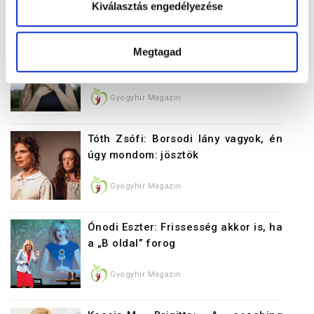
Kiválasztás engedélyezése
Gyógyhír Magazin
Sodró Eliza: Hat évesen döntött a
Megtagad
színészet mellett
Gyógyhír Magazin
Tóth Zsófi: Borsodi lány vagyok, én
úgy mondom: jösztök
Gyógyhír Magazin
Ónodi Eszter: Frissesség akkor is, ha
a „B oldal” forog
Gyógyhír Magazin