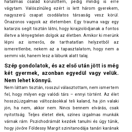
hatalmas család körülöttem, pedig mindig is erre
vágytam. Valószínűleg ezért is lett három gyerekem,
nagyszerű csapat csodálatos társaság vesz körül.
Önazonos vagyok az életemben. Egy trauma vagy egy
katarzis segít tisztán látni, hogy kirajzolódjanak a fontos
illetve a lényegtelen dolgok az életben. Amikor ki merünk
lépni az ismerős, de tarthatatlan helyzetből az
ismeretlenbe, nekem az a tapasztalatom, hogy nem a
semmi vár, hanem lesz a lábunk alatt talaj.
Szép gondolatok, és az első után jött is még
két gyermek, azonban egyedül vagy velük.
Nem lehet könnyű.
Nem láttam tisztán, rosszul választottam, nem ismertem
fel, hogy milyen egy valódi társ – ennyi történt. Az élet
hosszú,izgalmas változásokkal teli kaland, ha jön valaki
jön, ha nem, akkor nem. Nincs bennem elvárás, csak
nyitottság. Teljes életet élek, színes izgalmas munkák
várnak rám. Pszichodrámát kezdek tanulni és úgy tűnik,
hogy jövőre Földessy Margit szinitanodája tanári karának