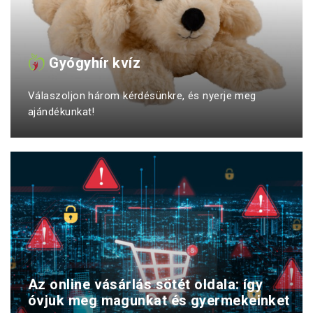
Gyógyhír kvíz
Válaszoljon három kérdésünkre, és nyerje meg
ajándékunkat!
Az online vásárlás sötét oldala: így
óvjuk meg magunkat és gyermekeinket