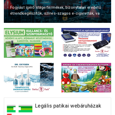
Fogyást ígérő slágertermékek, bizonytalan eredetű
étrendkiegészítők, színes-szagos e-cigaretták, va ...
Legális patikai webáruházak