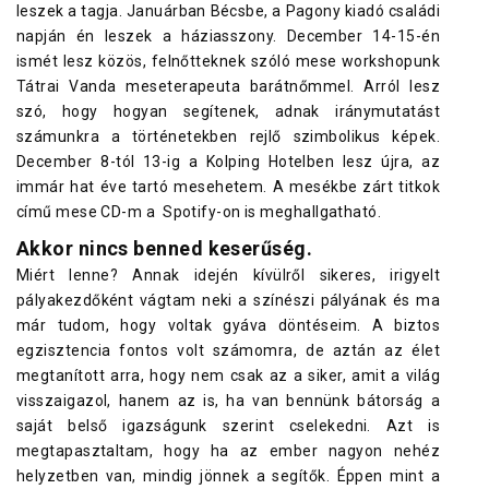
leszek a tagja. Januárban Bécsbe, a Pagony kiadó családi
napján én leszek a háziasszony. December 14-15-én
ismét lesz közös, felnőtteknek szóló mese workshopunk
Tátrai Vanda meseterapeuta barátnőmmel. Arról lesz
szó, hogy hogyan segítenek, adnak iránymutatást
számunkra a történetekben rejlő szimbolikus képek.
December 8-tól 13-ig a Kolping Hotelben lesz újra, az
immár hat éve tartó mesehetem. A mesékbe zárt titkok
című mese CD-m a Spotify-on is meghallgatható.
Akkor nincs benned keserűség.
Miért lenne? Annak idején kívülről sikeres, irigyelt
pályakezdőként vágtam neki a színészi pályának és ma
már tudom, hogy voltak gyáva döntéseim. A biztos
egzisztencia fontos volt számomra, de aztán az élet
megtanított arra, hogy nem csak az a siker, amit a világ
visszaigazol, hanem az is, ha van bennünk bátorság a
saját belső igazságunk szerint cselekedni. Azt is
megtapasztaltam, hogy ha az ember nagyon nehéz
helyzetben van, mindig jönnek a segítők. Éppen mint a