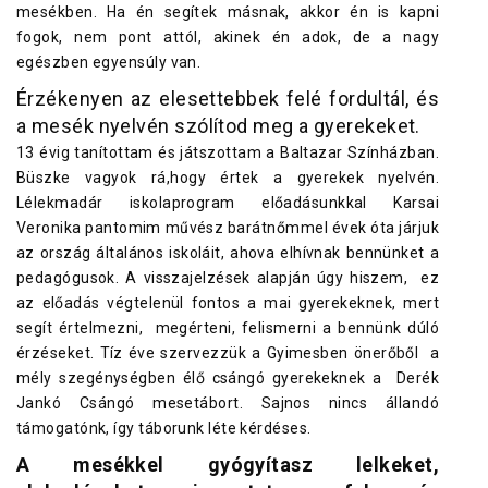
mesékben. Ha én segítek másnak, akkor én is kapni
fogok, nem pont attól, akinek én adok, de a nagy
egészben egyensúly van.
Érzékenyen az elesettebbek felé fordultál, és
a mesék nyelvén szólítod meg a gyerekeket.
13 évig tanítottam és játszottam a Baltazar Színházban.
Büszke vagyok rá,hogy értek a gyerekek nyelvén.
Lélekmadár iskolaprogram előadásunkkal Karsai
Veronika pantomim művész barátnőmmel évek óta járjuk
az ország általános iskoláit, ahova elhívnak bennünket a
pedagógusok. A visszajelzések alapján úgy hiszem, ez
az előadás végtelenül fontos a mai gyerekeknek, mert
segít értelmezni, megérteni, felismerni a bennünk dúló
érzéseket. Tíz éve szervezzük a Gyimesben önerőből a
mély szegénységben élő csángó gyerekeknek a Derék
Jankó Csángó mesetábort. Sajnos nincs állandó
támogatónk, így táborunk léte kérdéses.
A mesékkel gyógyítasz lelkeket,