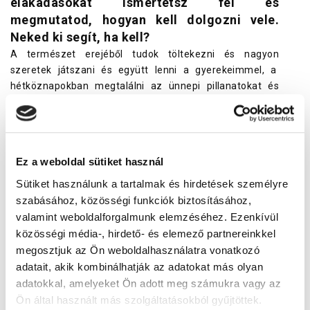
elakadásokat ismertetsz fel és
megmutatod, hogyan kell dolgozni vele.
Neked ki segít, ha kell?
A természet erejéből tudok töltekezni és nagyon
szeretek játszani és együtt lenni a gyerekeimmel, a
hétköznapokban megtalálni az ünnepi pillanatokat és
hálásnak lenni értük. A Bajor Gizi Színészmúzeumban
havonta van a Fényből szőtt mesék zenés családi
programunk Fehérváry Lilla muzsikussal. Emellett
óvodás gyerekeknek heti rendszerességgel tartok mese
Ez a weboldal sütiket használ
csoportot a Downdog jógastúdióba. Fejből mesélek, a
hallgatóság inspirál, interaktív módon mindig élő a
Sütiket használunk a tartalmak és hirdetések személyre
történet. A mesehősöktől sokat tanulok, például azt is,
szabásához, közösségi funkciók biztosításához,
hogy cselekedni kell, nem szabad feladni a reményt, de
valamint weboldalforgalmunk elemzéséhez. Ezenkívül
tenni is kell azért, ami igazan fontos. A döntés a
közösségi média-, hirdető- és elemező partnereinkkel
kezünkben van és mindig van egy kis fény a legsötétebb
megosztjuk az Ön weboldalhasználatra vonatkozó
gödör legmélyén is, nincs olyan rossz helyzet, amin ne
adatait, akik kombinálhatják az adatokat más olyan
lehetne változtatni.
adatokkal, amelyeket Ön adott meg számukra vagy az
Ön által használt más szolgáltatásokból gyűjtöttek.
Vincze Kinga