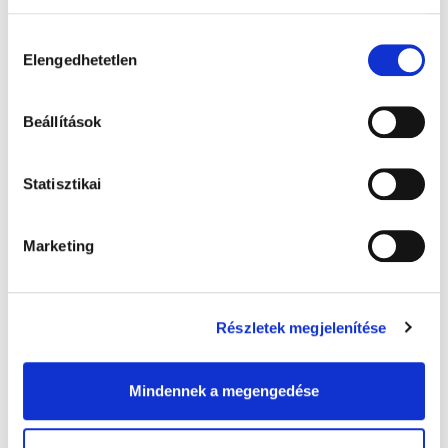
Gyógyhír Magazin
Hozzájárulás
SZÍNMŰVÉSZ
ZENE
Elengedhetetlen
kiválasztása
KECSKÉS KARINA
INTERJÚ
SZÍNHÁZ
MESE
Beállítások
Statisztikai
Marketing
Részletek megjelenítése
Cikkajánló
Mindennek a megengedése
Brasch Bence: Felelősségem
megdolgozni a sikerért