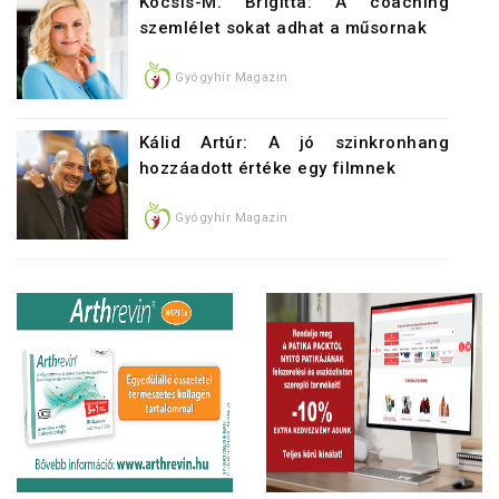
Kocsis-M. Brigitta: A coaching
szemlélet sokat adhat a műsornak
Gyógyhír Magazin
Kálid Artúr: A jó szinkronhang
hozzáadott értéke egy filmnek
Gyógyhír Magazin