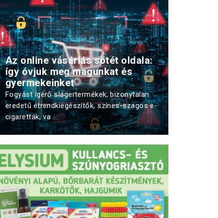
Az online vásárlás sötét oldala:
így óvjuk meg magunkat és
gyermekeinket
Fogyást ígérő slágertermékek, bizonytalan
eredetű étrendkiegészítők, színes-szagos e-
cigaretták, va ...