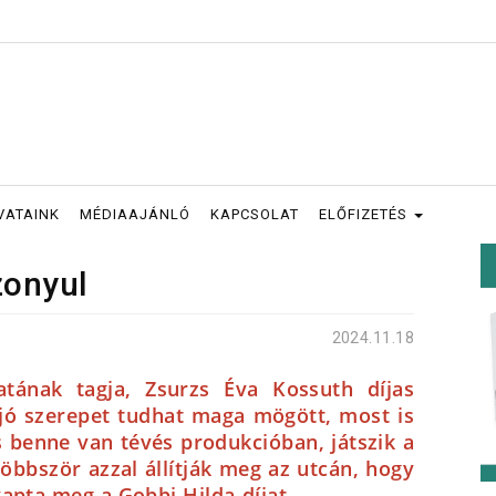
VATAINK
MÉDIAAJÁNLÓ
KAPCSOLAT
ELŐFIZETÉS
zonyul
2024.11.18
atának tagja, Zsurzs Éva Kossuth díjas
jó szerepet tudhat maga mögött, most is
is benne van tévés produkcióban, játszik a
többször azzal állítják meg az utcán, hogy
kapta meg a Gobbi Hilda-díjat.