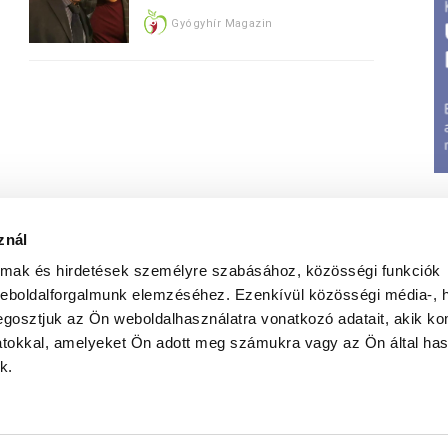
Gyógyhír Magazin
znál
almak és hirdetések személyre szabásához, közösségi funkciók
weboldalforgalmunk elemzéséhez. Ezenkívül közösségi média-, h
gosztjuk az Ön weboldalhasználatra vonatkozó adatait, akik ko
atokkal, amelyeket Ön adott meg számukra vagy az Ön által ha
t
|
Jognyilatkozat
|
Elérhetőségeink
|
Médiumajánlat
|
G
k.
Weboldal üzemletetés:
Iwebs