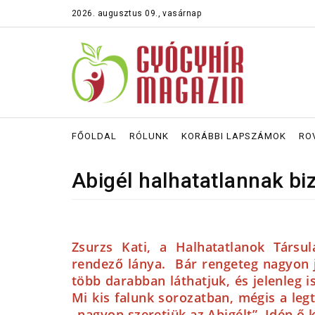
2026. augusztus 09., vasárnap
FŐOLDAL
RÓLUNK
KORÁBBI LAPSZÁMOK
RO
Abigél halhatatlannak bi
Zsurzs Kati, a Halhatatlanok Társul
rendező lánya. Bár rengeteg nagyon 
több darabban láthatjuk, és jelenleg 
Mi kis falunk sorozatban, mégis a leg
„nagyon szeretjük az Abigélt”. Idén ő 