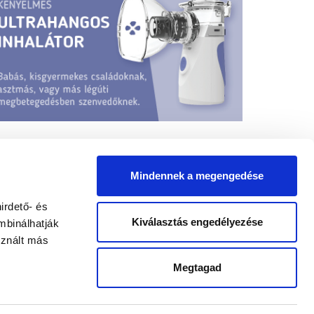
Mindennek a megengedése
irdető- és
Kiválasztás engedélyezése
mbinálhatják
sznált más
yógypedagógus állások
Megtagad