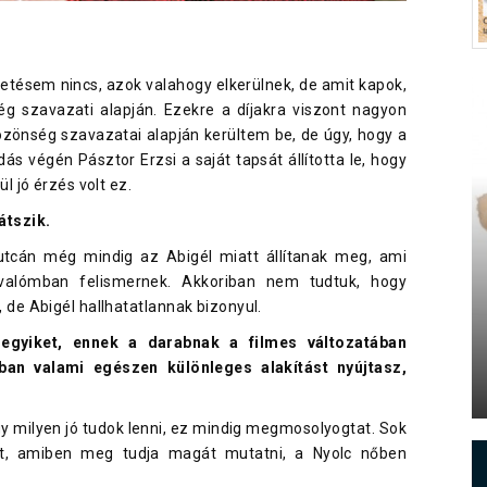
etésem nincs, azok valahogy elkerülnek, de amit kapok,
g szavazati alapján. Ezekre a díjakra viszont nagyon
özönség szavazatai alapján kerültem be, de úgy, hogy a
dás végén Pásztor Erzsi a saját tapsát állította le, hogy
 jó érzés volt ez.
átszik.
utcán még mindig az Abigél miatt állítanak meg, ami
 valómban felismernek. Akkoriban nem tudtuk, hogy
e Abigél hallhatatlannak bizonyul.
egyiket, ennek a darabnak a filmes változatában
ban valami egészen különleges alakítást nyújtasz,
gy milyen jó tudok lenni, ez mindig megmosolyogtat. Sok
et, amiben meg tudja magát mutatni, a Nyolc nőben