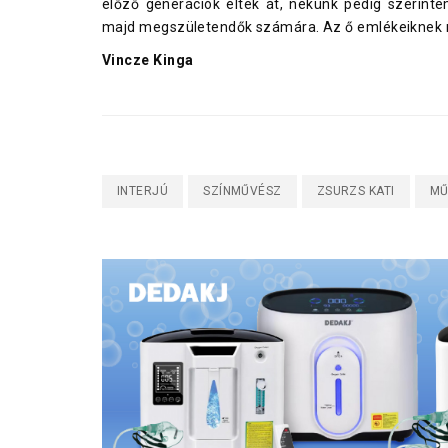
előző generációk éltek át, nekünk pedig szerint
majd megszületendők számára. Az ő emlékeiknek mi
Vincze Kinga
INTERJÚ
SZÍNMŰVÉSZ
ZSURZS KATI
MŰ