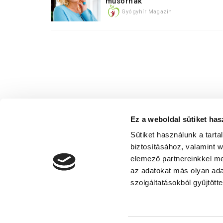
műsornak
Gyógyhír Magazin
Ez a weboldal sütiket has
Sütiket használunk a tart
biztosításához, valamint 
elemező partnereinkkel me
az adatokat más olyan ad
Adatvédelmi nyilatkoza
szolgáltatásokból gyűjtötte