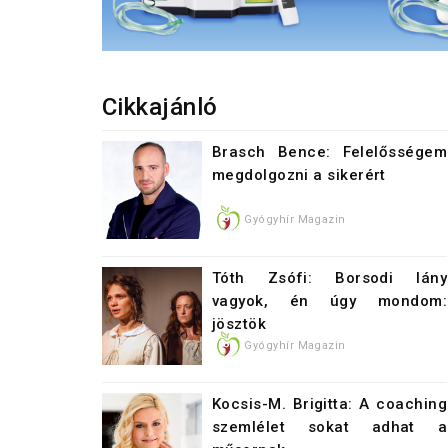
Cikkajánló
Brasch Bence: Felelősségem
megdolgozni a sikerért
Gyógyhír Magazin
Tóth Zsófi: Borsodi lány
vagyok, én úgy mondom:
jösztök
Gyógyhír Magazin
Kocsis-M. Brigitta: A coaching
szemlélet sokat adhat a