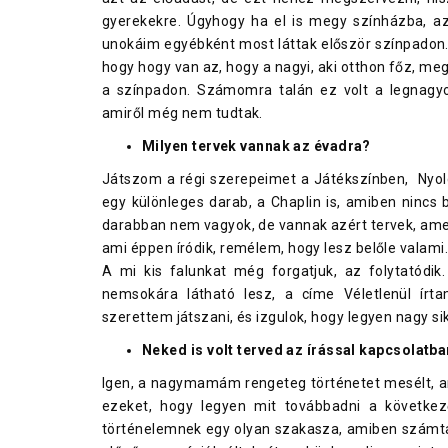
gyerekekre. Úgyhogy ha el is megy színházba, a
unokáim egyébként most láttak először színpadon.
hogy hogy van az, hogy a nagyi, aki otthon főz, me
a színpadon. Számomra talán ez volt a legnagyo
amiről még nem tudtak.
Milyen tervek vannak az évadra?
Játszom a régi szerepeimet a Játékszínben, Nyol
egy különleges darab, a Chaplin is, amiben nincs 
darabban nem vagyok, de vannak azért tervek, amel
ami éppen íródik, remélem, hogy lesz belőle valami.
A mi kis falunkat még forgatjuk, az folytatódik
nemsokára látható lesz, a címe Véletlenül ír
szerettem játszani, és izgulok, hogy legyen nagy si
Neked is volt terved az írással kapcsolatba
Igen, a nagymamám rengeteg történetet mesélt, a
ezeket, hogy legyen mit továbbadni a következ
történelemnek egy olyan szakasza, amiben számta