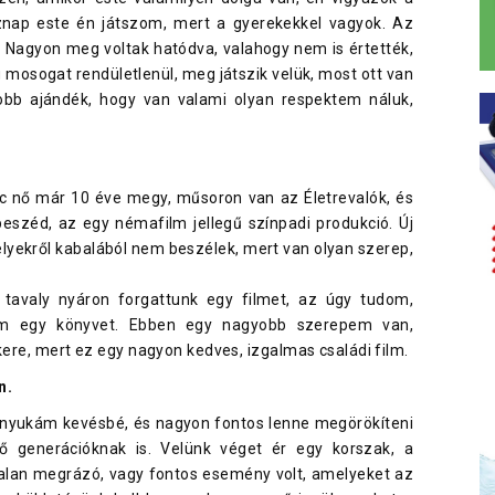
znap este én játszom, mert a gyerekekkel vagyok. Az
 Nagyon meg voltak hatódva, valahogy nem is értették,
g mosogat rendületlenül, meg játszik velük, most ott van
bb ajándék, hogy van valami olyan respektem náluk,
c nő már 10 éve megy, műsoron van az Életrevalók, és
beszéd, az egy némafilm jellegű színpadi produkció. Új
yekről kabalából nem beszélek, mert van olyan szerep,
. tavaly nyáron forgattunk egy filmet, az úgy tudom,
tam egy könyvet. Ebben egy nagyobb szerepem van,
kere, mert ez egy nagyon kedves, izgalmas családi film.
n.
nyukám kevésbé, és nagyon fontos lenne megörökíteni
ő generációknak is. Velünk véget ér egy korszak, a
lan megrázó, vagy fontos esemény volt, amelyeket az