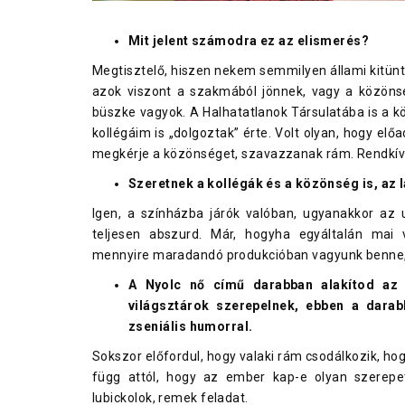
Mit jelent számodra ez az elismerés?
Megtisztelő, hiszen nekem semmilyen állami kitünt
azok viszont a szakmából jönnek, vagy a közönsé
büszke vagyok. A Halhatatlanok Társulatába is a k
kollégáim is „dolgoztak” érte. Volt olyan, hogy előa
megkérje a közönséget, szavazzanak rám. Rendkívül
Szeretnek a kollégák és a közönség is, az l
Igen, a színházba járók valóban, ugyanakkor az 
teljesen abszurd. Már, hogyha egyáltalán mai
mennyire maradandó produkcióban vagyunk benne, d
A Nyolc nő című darabban alakítod az 
világsztárok szerepelnek, ebben a darab
zseniális humorral.
Sokszor előfordul, hogy valaki rám csodálkozik, ho
függ attól, hogy az ember kap-e olyan szerep
lubickolok, remek feladat.