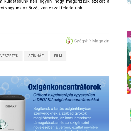
em küldetésünk kell legyen, hogy megőrizzük ezeket a
 vagyunk az őrzői, van ezzel feladatunk.
Gyógyhír Magazin
VÉSZETEK
SZÍNHÁZ
FILM