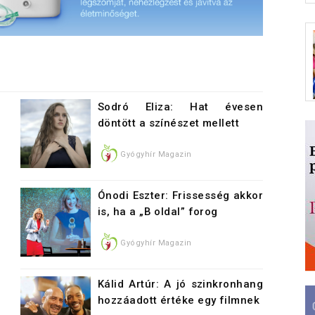
Sodró Eliza: Hat évesen
döntött a színészet mellett
Gyógyhír Magazin
Ónodi Eszter: Frissesség akkor
is, ha a „B oldal” forog
Gyógyhír Magazin
Kálid Artúr: A jó szinkronhang
hozzáadott értéke egy filmnek