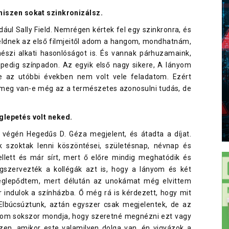
hiszen sokat szinkronizálsz.
dául Sally Field. Nemrégen kértek fel egy szinkronra, és
 Fieldnek az első filmjeitől adom a hangom, mondhatnám,
észi alkati hasonlóságot is. És vannak párhuzamaink,
 pedig színpadon. Az egyik első nagy sikere, A lányom
de az utóbbi években nem volt vele feladatom. Ezért
, meg van-e még az a természetes azonosulni tudás, de
glepetés volt neked.
 végén Hegedűs D. Géza megjelent, és átadta a díjat.
 szoktak lenni köszöntései, születésnap, névnap és
ellett és már sírt, mert ő előre mindig meghatódik és
gszervezték a kollégák azt is, hogy a lányom és két
eglepődtem, mert délután az unokámat még elvittem
indulok a színházba. Ő még rá is kérdezett, hogy mit
lbúcsúztunk, aztán egyszer csak megjelentek, de az
nyom sokszor mondja, hogy szeretné megnézni ezt vagy
zen, amikor este valamilyen dolga van, én vigyázok a