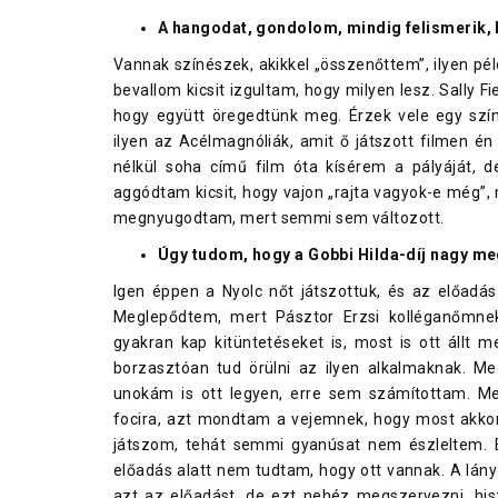
A hangodat, gondolom, mindig felismerik, 
Vannak színészek, akikkel „összenőttem”, ilyen pél
bevallom kicsit izgultam, hogy milyen lesz. Sally
hogy együtt öregedtünk meg. Érzek vele egy szín
ilyen az Acélmagnóliák, amit ő játszott filmen én
nélkül soha című film óta kísérem a pályáját, 
aggódtam kicsit, hogy vajon „rajta vagyok-e még”
megnyugodtam, mert semmi sem változott.
Úgy tudom, hogy a Gobbi Hilda-díj nagy me
Igen éppen a Nyolc nőt játszottuk, és az előadás
Meglepődtem, mert Pásztor Erzsi kolléganőmnek
gyakran kap kitüntetéseket is, most is ott állt m
borzasztóan tud örülni az ilyen alkalmaknak. Me
unokám is ott legyen, erre sem számítottam. M
focira, azt mondtam a vejemnek, hogy most akkor 
játszom, tehát semmi gyanúsat nem észleltem. E
előadás alatt nem tudtam, hogy ott vannak. A lá
azt az előadást, de ezt nehéz megszervezni, his